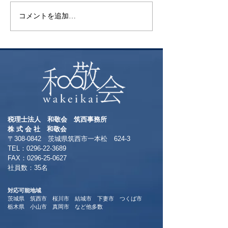
コメントを追加…
昨年挑戦した御
ト富士登山 ～
る方へおすすめ
本一の絶景～
税理士法人 和敬会 筑西事務所
​株 式 会 社 和敬会
〒308-0842 茨城県筑西市一本松 624-3
TEL：0296-22-3689
​FAX：0296-25-0627
​社員数：35名​
対応可能地域
茨城県 筑西市 桜川市 結城市 下妻市 つくば市
​栃木県 小山市 真岡市 など他多数