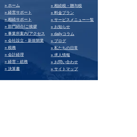
​» ホーム
​» 相続税・贈与税
» 経営サポート
» 料⾦プラン
» 相続サポート
» サービスメニュー⼀覧
» 部⾨紹介/ご挨拶
» お知らせ
» 事業所案内/アクセス
» dailyコラム
» 会社設⽴・新規開業
» ブログ
» 税務
» 私たちの⽇常
» 会計経理
» 求⼈情報
» 経営・総務
» お問い合わせ
» 決算書
» サイトマップ