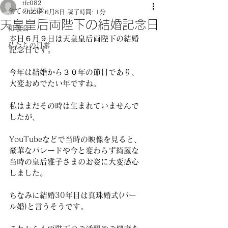
tfc082
全ての記事
2023年6月8日
読了時間: 1分
天皇皇后両陛下の結婚記念日
和敬会
本日６月９日は天皇皇后両陛下の結婚
私たちの日常
記念日です。
今年は結婚から３０年の節目であり、
大変おめでたい年ですね。
私はまだその時は生まれていませんで
したが、
YouTubeなどで当時の映像を見ると、
豪華なパレードや今と変わらず綺麗な
当時の皇后雅子さまのお姿に大変感心
しました。
ちなみに結婚30年目は真珠婚式(パー
ル婚)と言うそうです。