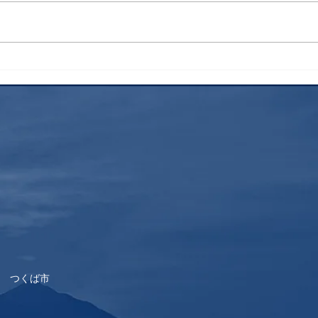
検索
花火
 つくば市