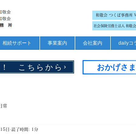
和敬会 つくば事務所 
社会保険労務士法人 和敬会 
相続サポート
事業案内
会社案内
daily
集！ こちらから
おかげさま
日常
月15日
読了時間: 1分