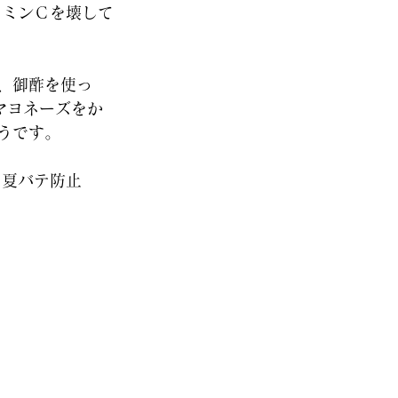
タミンＣを壊して
、御酢を使っ
マヨネーズをか
うです。
 夏バテ防止
 