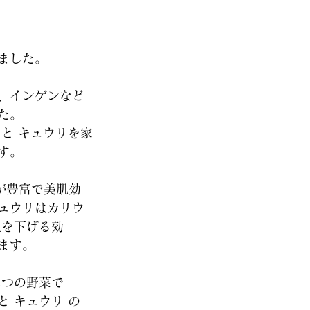
ました。 
、インゲンなど
た。 
トと キュウリを家
す。 
が豊富で美肌効
ュウリはカリウ
温を下げる効
ます。 
二つの野菜で
 キュウリ の