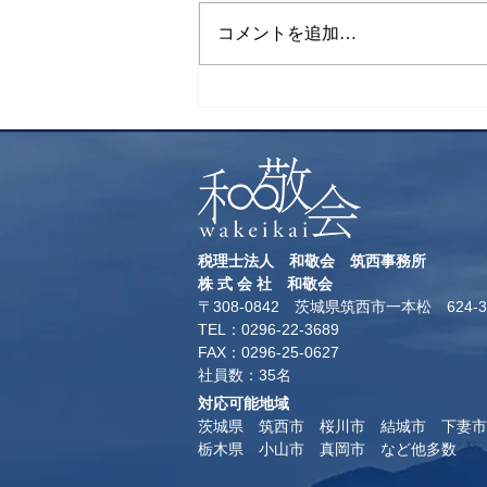
下山飯
コメントを追加…
税理士法人 和敬会 筑西事務所
​株 式 会 社 和敬会
〒308-0842 茨城県筑西市一本松 624-3
TEL：0296-22-3689
​FAX：0296-25-0627
​社員数：35名​
対応可能地域
茨城県 筑西市 桜川市 結城市 下妻市
​栃木県 小山市 真岡市 など他多数