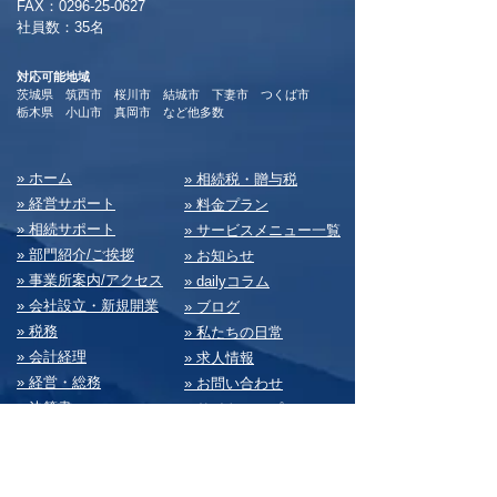
​FAX：0296-25-0627
​社員数：35名​
対応可能地域
茨城県 筑西市 桜川市 結城市 下妻市 つくば市
​栃木県 小山市 真岡市 など他多数
​» ホーム
​» 相続税・贈与税
» 経営サポート
» 料⾦プラン
» 相続サポート
» サービスメニュー⼀覧
» 部⾨紹介/ご挨拶
» お知らせ
» 事業所案内/アクセス
» dailyコラム
» 会社設⽴・新規開業
» ブログ
» 税務
» 私たちの⽇常
» 会計経理
» 求⼈情報
» 経営・総務
» お問い合わせ
» 決算書
» サイトマップ