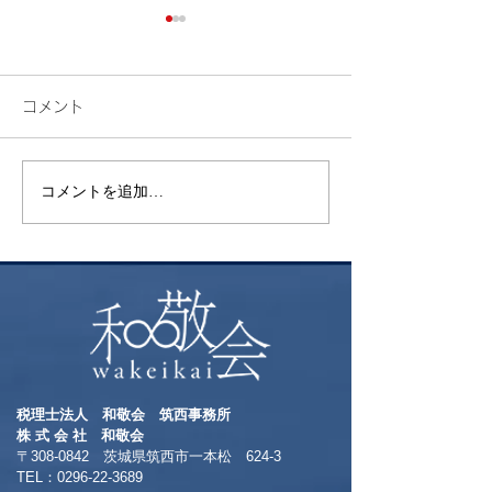
コメント
検索
花火
コメントを追加…
税理士法人 和敬会 筑西事務所
​株 式 会 社 和敬会
〒308-0842 茨城県筑西市一本松 624-3
TEL：0296-22-3689