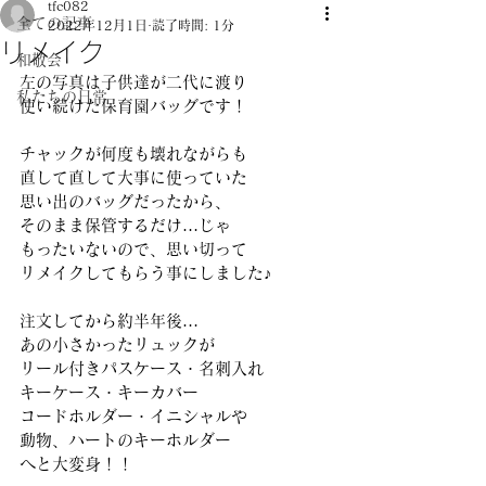
tfc082
全ての記事
2022年12月1日
読了時間: 1分
リメイク
和敬会
左の写真は子供達が二代に渡り
私たちの日常
使い続けた保育園バッグです！
チャックが何度も壊れながらも
直して直して大事に使っていた
思い出のバッグだったから、
そのまま保管するだけ…じゃ
もったいないので、思い切って
リメイクしてもらう事にしました♪
注文してから約半年後…
あの小さかったリュックが
リール付きパスケース・名刺入れ
キーケース・キーカバー
コードホルダー・イニシャルや
動物、ハートのキーホルダー
へと大変身！！