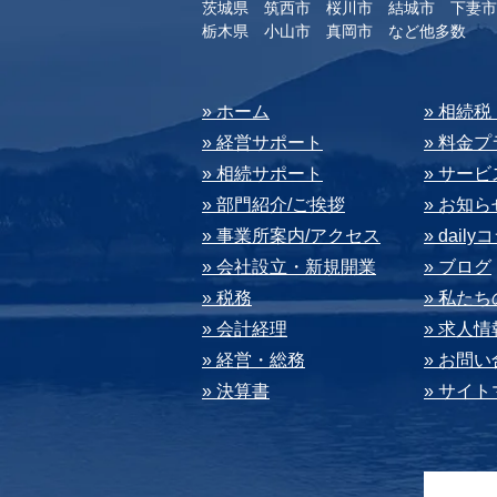
茨城県 筑西市 桜川市 結城市 下妻市
​栃木県 小山市 真岡市 など他多数
​» ホーム
​» 相続
» 経営サポート
» 料⾦
» 相続サポート
» サー
» 部⾨紹介/ご挨拶
» お知ら
» 事業所案内/アクセス
» dail
» 会社設⽴・新規開業
» ブログ
» 税務
» 私た
» 会計経理
» 求⼈情
» 経営・総務
» お問
» 決算書
» サイ