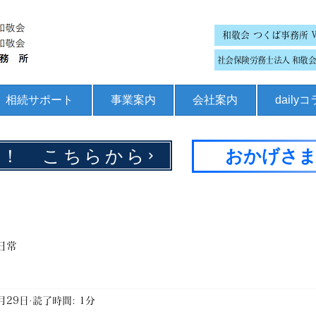
和敬会 つくば事務所 
社会保険労務士法人 和敬会 
相続サポート
事業案内
会社案内
daily
集！ こちらから
おかげさま
日常
月29日
読了時間: 1分