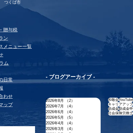
 つくば市
税・贈与税
プラン
ビスメニュー⼀覧
せ
yコラム
-​ ブログアーカイブ -
ちの⽇常
報
い合わせ
和敬会
YouTub
2026年8月
（2）
2件の記事
トマップ
キャリアアップ
2026年7月
（4）
4件の記事
助成金
助成金申
2026年6月
（4）
4件の記事
社会保険労務士
2026年5月
（5）
5件の記事
2026年4月
（4）
4件の記事
2026年3月
（4）
4件の記事