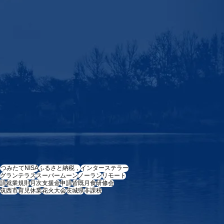
e
つみたてNISA
ふるさと納税，
インターステラー
グランテラス
スーパームーン
ノーラン
リモート
請
就業規則
月次支援金
申請
皆既月食
研修会
筑西市
育児休業
花火大会
茨城県
非課税