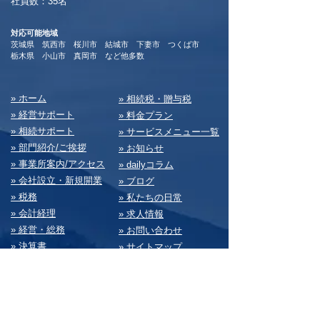
​社員数：35名​
対応可能地域
茨城県 筑西市 桜川市 結城市 下妻市 つくば市
​栃木県 小山市 真岡市 など他多数
​» ホーム
​» 相続税・贈与税
» 経営サポート
» 料⾦プラン
» 相続サポート
» サービスメニュー⼀覧
» 部⾨紹介/ご挨拶
» お知らせ
» 事業所案内/アクセス
» dailyコラム
» 会社設⽴・新規開業
» ブログ
» 税務
» 私たちの⽇常
» 会計経理
» 求⼈情報
» 経営・総務
» お問い合わせ
» 決算書
» サイトマップ