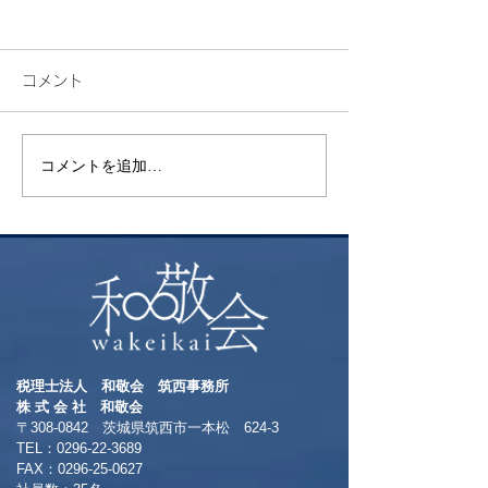
コメント
花火
コメントを追加…
昨年挑戦した御
ト富士登山 ～
る方へおすすめ
本一の絶景～
税理士法人 和敬会 筑西事務所
​株 式 会 社 和敬会
〒308-0842 茨城県筑西市一本松 624-3
TEL：0296-22-3689
​FAX：0296-25-0627