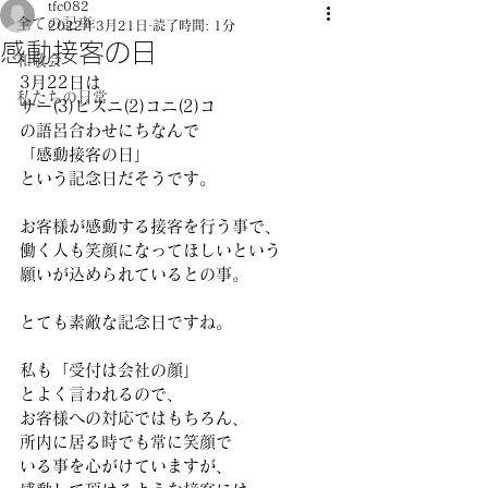
tfc082
全ての記事
2022年3月21日
読了時間: 1分
感動接客の日
和敬会
3月22日は
私たちの日常
サー(3)ビスニ(2)コニ(2)コ
の語呂合わせにちなんで
「感動接客の日」
という記念日だそうです。
お客様が感動する接客を行う事で、
働く人も笑顔になってほしいという
願いが込められているとの事。
とても素敵な記念日ですね。
私も「受付は会社の顔」
とよく言われるので、
お客様への対応ではもちろん、
所内に居る時でも常に笑顔で
いる事を心がけていますが、