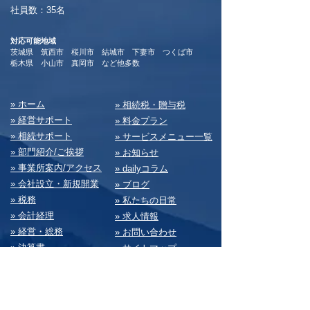
​社員数：35名​
対応可能地域
茨城県 筑西市 桜川市 結城市 下妻市 つくば市
​栃木県 小山市 真岡市 など他多数
​» ホーム
​» 相続税・贈与税
» 経営サポート
» 料⾦プラン
» 相続サポート
» サービスメニュー⼀覧
» 部⾨紹介/ご挨拶
» お知らせ
» 事業所案内/アクセス
» dailyコラム
» 会社設⽴・新規開業
» ブログ
» 税務
» 私たちの⽇常
» 会計経理
» 求⼈情報
» 経営・総務
» お問い合わせ
» 決算書
» サイトマップ