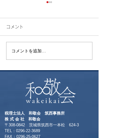
コメント
検索
花火
コメントを追加…
税理士法人 和敬会 筑西事務所
​株 式 会 社 和敬会
〒308-0842 茨城県筑西市一本松 624-3
TEL：0296-22-3689
​FAX：0296-25-0627