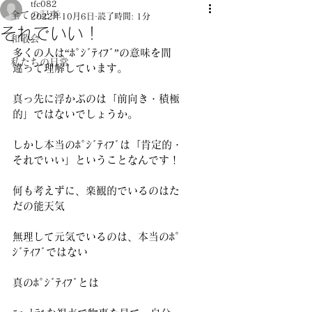
tfc082
全ての記事
2022年10月6日
読了時間: 1分
それでいい！
和敬会
多くの人は“ﾎﾟｼﾞﾃｨﾌﾞ”の意味を間
私たちの日常
違って理解しています。 
真っ先に浮かぶのは「前向き・積極
的」ではないでしょうか。 
しかし本当のﾎﾟｼﾞﾃｨﾌﾞは「肯定的・
それでいい」ということなんです！ 
何も考えずに、楽観的でいるのはた
だの能天気 
無理して元気でいるのは、本当のﾎﾟ
ｼﾞﾃｨﾌﾞではない 
真のﾎﾟｼﾞﾃｨﾌﾞとは