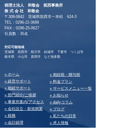
税理士法人 和敬会 筑西事務所
​株 式 会 社 和敬会
〒308-0842 茨城県筑西市一本松 624-3
TEL：0296-22-3689
​FAX：0296-25-0627
​社員数：35名​
対応可能地域
茨城県 筑西市 桜川市 結城市 下妻市 つくば市
​栃木県 小山市 真岡市 など他多数
​» ホーム
​» 相続税・贈与税
» 経営サポート
» 料⾦プラン
» 相続サポート
» サービスメニュー⼀覧
» 部⾨紹介/ご挨拶
» お知らせ
» 事業所案内/アクセス
» dailyコラム
» 会社設⽴・新規開業
» ブログ
» 税務
» 私たちの⽇常
» 会計経理
» 求⼈情報
» 経営・総務
» お問い合わせ