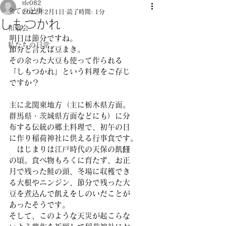
tfc082
全ての記事
2022年2月1日
読了時間: 1分
しもつかれ
和敬会
明日は節分ですね。
私たちの日常
節分と言えば豆まき。
その余った大豆も使って作られる
「しもつかれ」という料理をご存じ
ですか？
主に北関東地方（主に栃木県方面。
群馬県・茨城県方面などにも）に分
布する伝統の郷土料理で、初午の日
に作り稲荷神社に供える行事食です。
　はじまりは江戸時代の天保の飢饉
の頃。食べ物もろくに育たず、お正
月で残った鮭の頭、冬場に収穫でき
る大根やニンジン、節分で残った大
豆を煮込んで飢えをしのいだことが
あったそうです。
そして、このような天災が起こらな