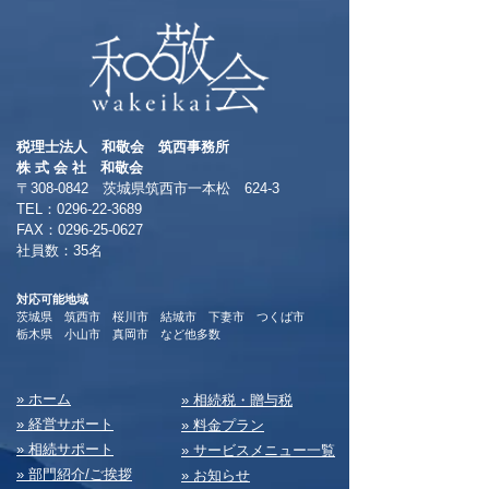
る方へおすすめ
本一の絶景～
税理士法人 和敬会 筑西事務所
​株 式 会 社 和敬会
〒308-0842 茨城県筑西市一本松 624-3
TEL：0296-22-3689
​FAX：0296-25-0627
​社員数：35名​
対応可能地域
茨城県 筑西市 桜川市 結城市 下妻市 つくば市
​栃木県 小山市 真岡市 など他多数
​» ホーム
​» 相続税・贈与税
» 経営サポート
» 料⾦プラン
» 相続サポート
» サービスメニュー⼀覧
» 部⾨紹介/ご挨拶
» お知らせ