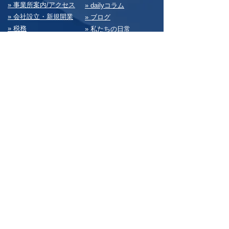
» 事業所案内/アクセス
» dailyコラム
» 会社設⽴・新規開業
» ブログ
» 税務
» 私たちの⽇常
» 会計経理
» 求⼈情報
» 経営・総務
» お問い合わせ
» 決算書
» サイトマップ