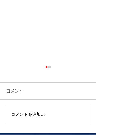
コメント
花火
コメントを追加…
昨年挑戦した御
ト富士登山 ～