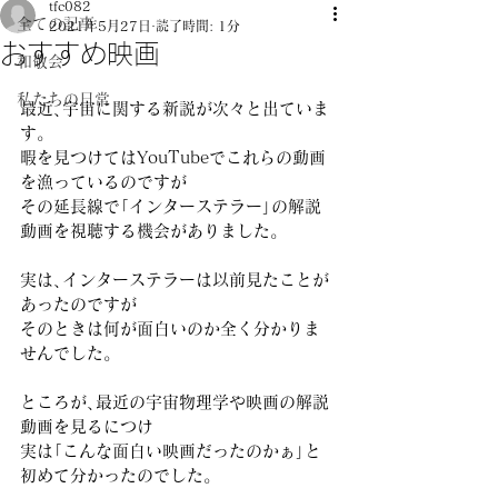
tfc082
全ての記事
2021年5月27日
読了時間: 1分
おすすめ映画
和敬会
私たちの日常
最近､宇宙に関する新説が次々と出ていま
す｡
暇を見つけてはYouTubeでこれらの動画
を漁っているのですが
その延長線で｢インターステラー｣の解説
動画を視聴する機会がありました｡
実は､インターステラーは以前見たことが
あったのですが
そのときは何が面白いのか全く分かりま
せんでした｡
ところが､最近の宇宙物理学や映画の解説
動画を見るにつけ
実は｢こんな面白い映画だったのかぁ｣と
初めて分かったのでした｡