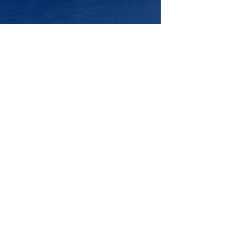
-​ ブログアーカイブ -
2026年8月
（2）
2件の記事
2026年7月
（4）
4件の記事
2026年6月
（4）
4件の記事
2026年5月
（5）
5件の記事
2026年4月
（4）
4件の記事
2026年3月
（4）
4件の記事
2026年2月
（3）
3件の記事
2026年1月
（3）
3件の記事
2025年12月
（1）
1件の記事
2025年11月
（4）
4件の記事
和敬会
YouTube
つみたてNISA
ふるさと納税，
インターステラー
キャリアアップ
グランテラス
スーパームーン
ノーラン
リモート
助成金
助成金申請
就業規則
月次支援金
申請
皆既月食
研修会
社会保険労務士