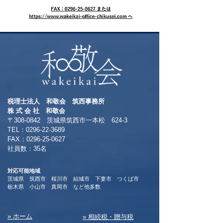
税理士法人 和敬会 筑西事務所
​株 式 会 社 和敬会
〒308-0842 茨城県筑西市一本松 624-3
TEL：0296-22-3689
​FAX：0296-25-0627
​社員数：35名​
対応可能地域
茨城県 筑西市 桜川市 結城市 下妻市 つくば市
​栃木県 小山市 真岡市 など他多数
​» ホーム
​» 相続税・贈与税