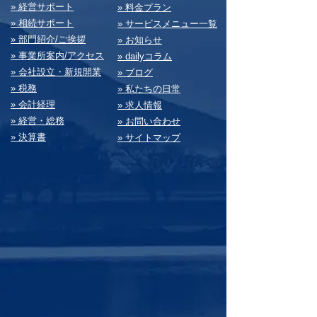
» 経営サポート
» 料⾦プラン
» 相続サポート
» サービスメニュー⼀覧
» 部⾨紹介/ご挨拶
» お知らせ
» 事業所案内/アクセス
» dailyコラム
» 会社設⽴・新規開業
» ブログ
» 税務
» 私たちの⽇常
» 会計経理
» 求⼈情報
» 経営・総務
» お問い合わせ
» 決算書
» サイトマップ