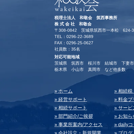
税理士法人 和敬会 筑西事務所
​株 式 会 社 和敬会
〒308-0842 茨城県筑西市一本松 624-3
TEL：0296-22-3689
​FAX：0296-25-0627
​社員数：35名​
対応可能地域
茨城県 筑西市 桜川市 結城市 下妻市
​栃木県 小山市 真岡市 など他多数
​» ホーム
​» 相続
» 経営サポート
» 料⾦
» 相続サポート
» サー
» 部⾨紹介/ご挨拶
» お知ら
» 事業所案内/アクセス
» dail
» 会社設⽴・新規開業
» ブログ