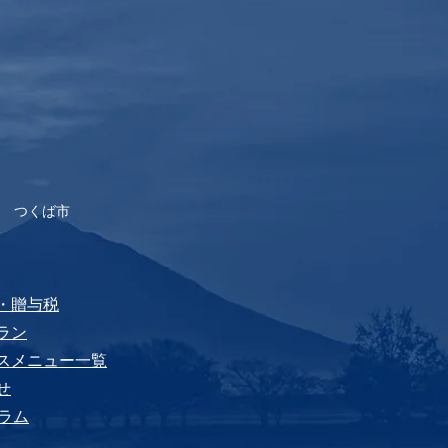
 つくば市
税・贈与税
プラン
ビスメニュー⼀覧
せ
yコラム