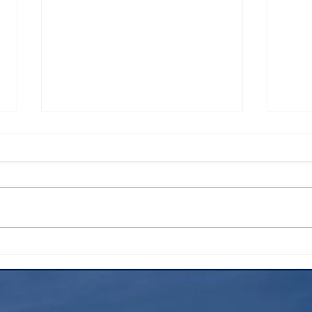
あなたの固定資産税は大丈
令和
夫？
と～
いて