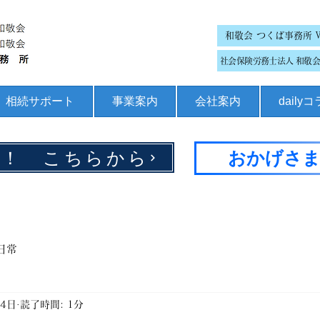
和敬会 つくば事務所 
社会保険労務士法人 和敬会 
相続サポート
事業案内
会社案内
daily
集！ こちらから
おかげさま
日常
月4日
読了時間: 1分