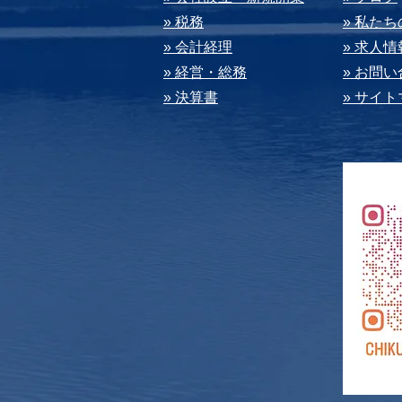
» 税務
» 私た
» 会計経理
» 求⼈情
» 経営・総務
» お問
» 決算書
» サイ