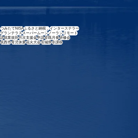
e
つみたてNISA
ふるさと納税，
インターステラー
グランテラス
スーパームーン
ノーラン
リモート
請
就業規則
月次支援金
申請
皆既月食
研修会
筑西市
育児休業
花火大会
茨城県
非課税