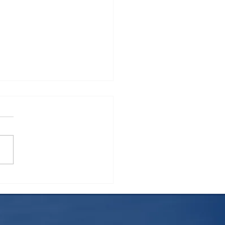
7年10月1日に変わるこ
社会保険の扶養要件につ
～