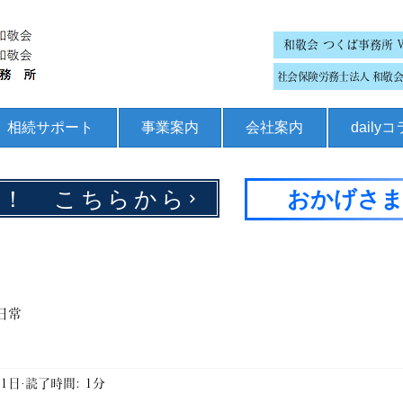
和敬会 つくば事務所 
社会保険労務士法人 和敬会 
相続サポート
事業案内
会社案内
daily
集！ こちらから
おかげさま
日常
月1日
読了時間: 1分