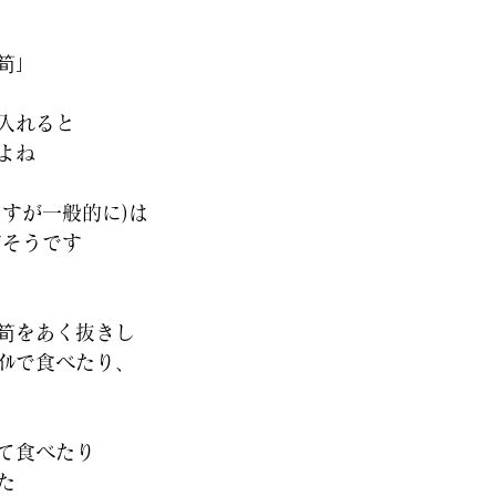
筍」
入れると
よね
ますが一般的に)は
だそうです
筍をあく抜きし
ﾀｲﾙで食べたり、
て食べたり
た