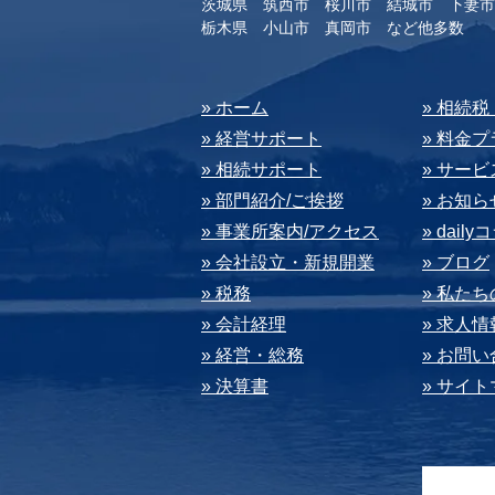
茨城県 筑西市 桜川市 結城市 下妻市
​栃木県 小山市 真岡市 など他多数
​» ホーム
​» 相続
» 経営サポート
» 料⾦
» 相続サポート
» サー
» 部⾨紹介/ご挨拶
» お知ら
» 事業所案内/アクセス
» dail
» 会社設⽴・新規開業
» ブログ
» 税務
» 私た
» 会計経理
» 求⼈情
» 経営・総務
» お問
» 決算書
» サイ