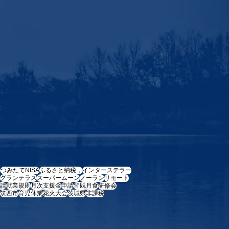
e
つみたてNISA
ふるさと納税，
インターステラー
グランテラス
スーパームーン
ノーラン
リモート
請
就業規則
月次支援金
申請
皆既月食
研修会
筑西市
育児休業
花火大会
茨城県
非課税