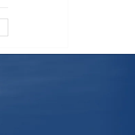
挑戦した御殿場ルート富
山 ～これから登る方へお
めしたい日本一の絶景～