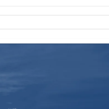
花火
昨年
士登
すす