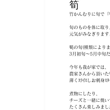
筍
竹かんむりに旬で「
旬のものを体に取り
元気がみなぎります
筍の旬(種類により
3月初旬～5月中旬
今年も我が家では、
農家さんから頂いた
薄くｽﾗｲｽしお刺身ｽ
煮物にしたり、
チーズと一緒に焼い
たくさん楽しみまし