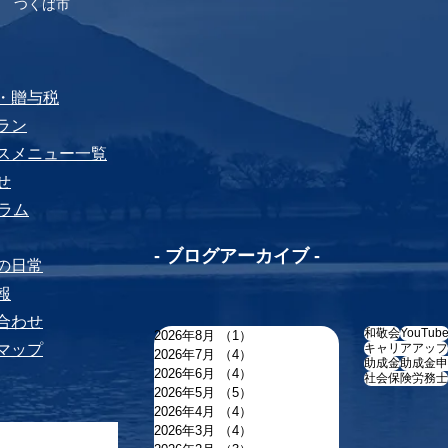
 つくば市
税・贈与税
プラン
ビスメニュー⼀覧
せ
yコラム
-​ ブログアーカイブ -
ちの⽇常
報
い合わせ
和敬会
YouTub
2026年8月
（1）
1件の記事
トマップ
キャリアアップ
2026年7月
（4）
4件の記事
助成金
助成金申
2026年6月
（4）
4件の記事
社会保険労務士
2026年5月
（5）
5件の記事
2026年4月
（4）
4件の記事
2026年3月
（4）
4件の記事