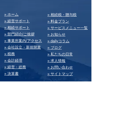
​» ホーム
​» 相続税・贈与税
» 経営サポート
» 料⾦プラン
» 相続サポート
» サービスメニュー⼀覧
» 部⾨紹介/ご挨拶
» お知らせ
» 事業所案内/アクセス
» dailyコラム
» 会社設⽴・新規開業
» ブログ
» 税務
» 私たちの⽇常
» 会計経理
» 求⼈情報
» 経営・総務
» お問い合わせ
» 決算書
» サイトマップ