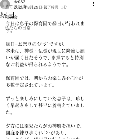
tfc082
全ての記事
2025年8月29日
読了時間: 1分
縁日
和敬会
今日は息子の保育園で縁日が行われま
私たちの日常
す。 
縁日=お祭りのｲﾒｰｼﾞですが､ 
本来は、神様・仏様が現世に降臨し願
いが届く日だそうで､ 参拝すると特別
なご利益が得られるようです。 
保育園では、朝からお楽しみｲﾍﾞﾝﾄが
多数予定されています。 
ずっと楽しみにしていた息子は、珍し
く早起きをして甚平に着替えていまし
た。 
夕方には園児たちがお神輿を担いで、
園庭を練り歩くｲﾍﾞﾝﾄがあり､ 