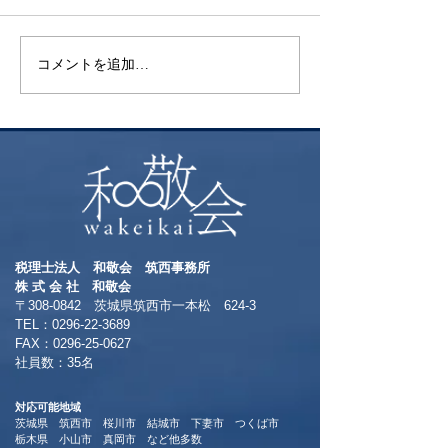
検索
花火
コメントを追加…
税理士法人 和敬会 筑西事務所
​株 式 会 社 和敬会
〒308-0842 茨城県筑西市一本松 624-3
TEL：0296-22-3689
​FAX：0296-25-0627
​社員数：35名​
対応可能地域
茨城県 筑西市 桜川市 結城市 下妻市 つくば市
​栃木県 小山市 真岡市 など他多数