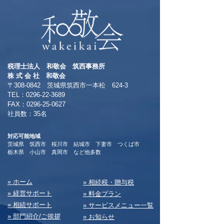
税理士法人 和敬会 筑西事務所
​株 式 会 社 和敬会
〒308-0842 茨城県筑西市一本松 624-3
TEL：0296-22-3689
​FAX：0296-25-0627
​社員数：35名​
対応可能地域
茨城県 筑西市 桜川市 結城市 下妻市 つくば市
​栃木県 小山市 真岡市 など他多数
​» ホーム
​» 相続税・贈与税
» 経営サポート
» 料⾦プラン
» 相続サポート
» サービスメニュー⼀覧
» 部⾨紹介/ご挨拶
» お知らせ