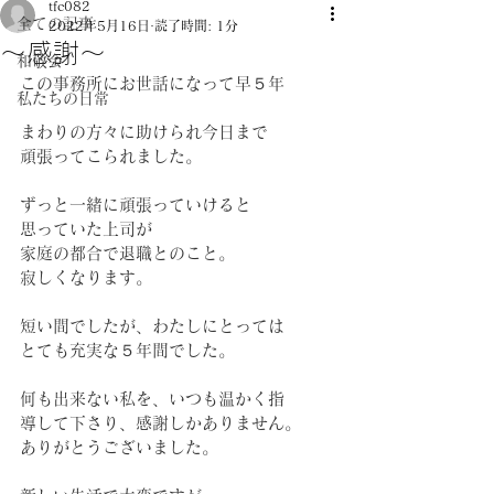
tfc082
全ての記事
2022年5月16日
読了時間: 1分
～感謝～
和敬会
この事務所にお世話になって早５年 
私たちの日常
まわりの方々に助けられ今日まで 
頑張ってこられました。 
ずっと一緒に頑張っていけると
思っていた上司が
家庭の都合で退職とのこと。 
寂しくなります。 
短い間でしたが、わたしにとっては 
とても充実な５年間でした。
何も出来ない私を、いつも温かく指
導して下さり、感謝しかありません。 
ありがとうございました。 