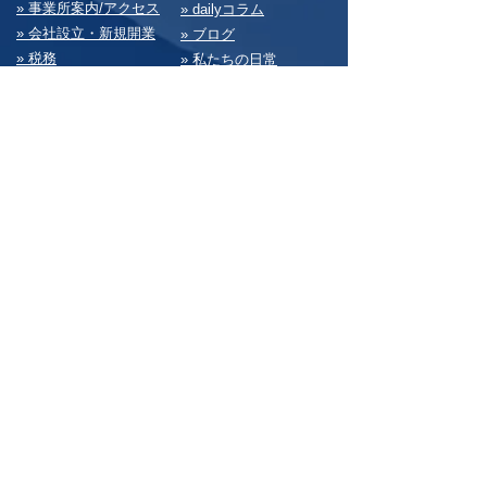
» 事業所案内/アクセス
» dailyコラム
» 会社設⽴・新規開業
» ブログ
» 税務
» 私たちの⽇常
» 会計経理
» 求⼈情報
» 経営・総務
» お問い合わせ
» 決算書
» サイトマップ