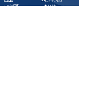
» 税務
» 私たちの⽇常
» 会計経理
» 求⼈情報
» 経営・総務
» お問い合わせ
» 決算書
» サイトマップ