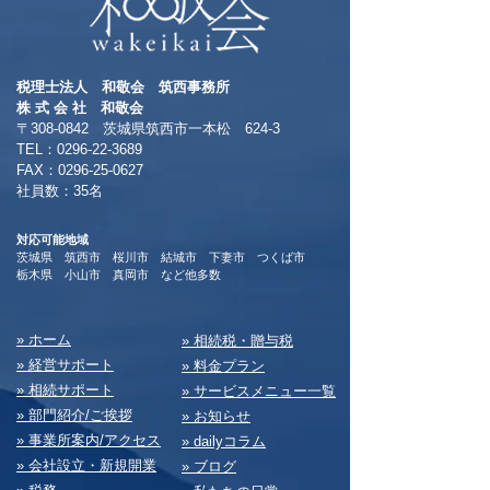
税理士法人 和敬会 筑西事務所
​株 式 会 社 和敬会
〒308-0842 茨城県筑西市一本松 624-3
TEL：0296-22-3689
​FAX：0296-25-0627
​社員数：35名​
対応可能地域
茨城県 筑西市 桜川市 結城市 下妻市 つくば市
​栃木県 小山市 真岡市 など他多数
​» ホーム
​» 相続税・贈与税
» 経営サポート
» 料⾦プラン
» 相続サポート
» サービスメニュー⼀覧
» 部⾨紹介/ご挨拶
» お知らせ
» 事業所案内/アクセス
» dailyコラム
» 会社設⽴・新規開業
» ブログ