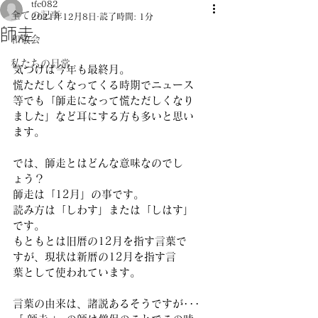
tfc082
全ての記事
2021年12月8日
読了時間: 1分
師走
和敬会
私たちの日常
気づけば今年も最終月。
慌ただしくなってくる時期でニュース
等でも「師走になって慌ただしくなり
ました」など耳にする方も多いと思い
ます。
では、師走とはどんな意味なのでし
ょう？
師走は「12月」の事です。
読み方は「しわす」または「しはす」
です。
もともとは旧暦の12月を指す言葉で
すが、現状は新暦の12月を指す言
葉として使われています。
言葉の由来は、諸説あるそうですが･･･