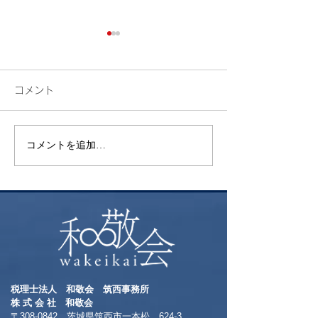
コメント
検索
花火
コメントを追加…
税理士法人 和敬会 筑西事務所
​株 式 会 社 和敬会
〒308-0842 茨城県筑西市一本松 624-3