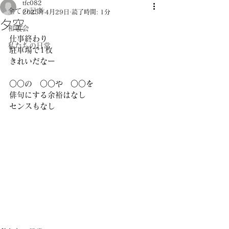
tfc082
全ての記事
2025年4月29日
読了時間: 1分
夕空
和敬会
仕事終わり 
私たちの日常
駐車場で1枚 
きれいだなー 
○○の　○○や　○○を 
俳句にする余裕はなし 
センスもなし 