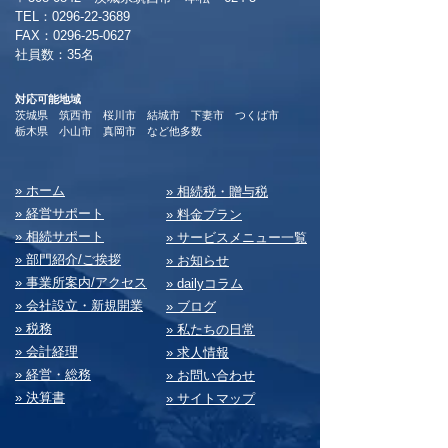
TEL：0296-22-3689
​FAX：0296-25-0627
​社員数：35名​
対応可能地域
茨城県 筑西市 桜川市 結城市 下妻市 つくば市
​栃木県 小山市 真岡市 など他多数
​» ホーム
​» 相続税・贈与税
» 経営サポート
» 料⾦プラン
» 相続サポート
» サービスメニュー⼀覧
» 部⾨紹介/ご挨拶
» お知らせ
» 事業所案内/アクセス
» dailyコラム
» 会社設⽴・新規開業
» ブログ
» 税務
» 私たちの⽇常
» 会計経理
» 求⼈情報
» 経営・総務
» お問い合わせ
» 決算書
» サイトマップ