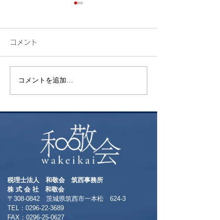
コメント
検索
花火
コメントを追加…
税理士法人 和敬会 筑西事務所
​株 式 会 社 和敬会
〒308-0842 茨城県筑西市一本松 624-3
TEL：0296-22-3689
​FAX：0296-25-0627