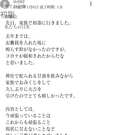
tfc082
全ての記事
2025年1月6日
読了時間: 1分
初詣
和敬会
先日、家族で初詣に行きました。
私たちの日常
去年までは、
お賽銭を入れた後に
鳴らす鈴がなかったのですが、 
コロナが緩和されたからだな
と思いました。 
神社で配られる甘酒を飲みながら
家族でおみくじをして 
久しぶりに大吉を
引けたのでとても嬉しかったです。 
内容としては、
今頑張っていることは
これからも頑張ること 
現状に甘えないことなど