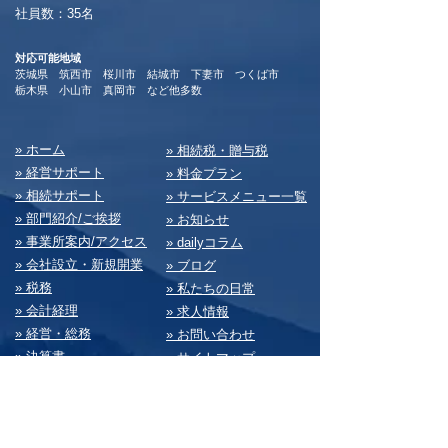
​社員数：35名​
対応可能地域
茨城県 筑西市 桜川市 結城市 下妻市 つくば市
​栃木県 小山市 真岡市 など他多数
​» ホーム
​» 相続税・贈与税
» 経営サポート
» 料⾦プラン
» 相続サポート
» サービスメニュー⼀覧
» 部⾨紹介/ご挨拶
» お知らせ
» 事業所案内/アクセス
» dailyコラム
» 会社設⽴・新規開業
» ブログ
» 税務
» 私たちの⽇常
» 会計経理
» 求⼈情報
» 経営・総務
» お問い合わせ
» 決算書
» サイトマップ