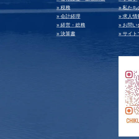
» 税務
» 私た
» 会計経理
» 求⼈情
» 経営・総務
» お問
» 決算書
» サイ