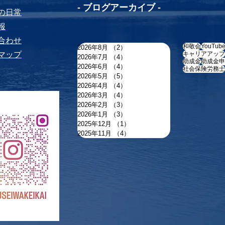
-​ ブログアーカイブ -
ちの⽇常
報
い合わせ
和敬会
YouTub
2026年8月
（2）
2件の記事
トマップ
キャリアアップ
2026年7月
（4）
4件の記事
助成金
助成金申
2026年6月
（4）
4件の記事
社会保険労務士
2026年5月
（5）
5件の記事
2026年4月
（4）
4件の記事
2026年3月
（4）
4件の記事
2026年2月
（3）
3件の記事
2026年1月
（3）
3件の記事
2025年12月
（1）
1件の記事
2025年11月
（4）
4件の記事