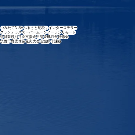
e
つみたてNISA
ふるさと納税，
インターステラー
グランテラス
スーパームーン
ノーラン
リモート
請
就業規則
月次支援金
申請
皆既月食
研修会
筑西市
育児休業
花火大会
茨城県
非課税