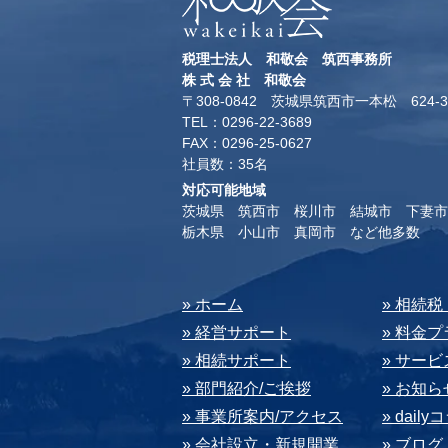
税理士法人 和敬会 筑西事務所
​株 式 会 社 和敬会
〒308-0842 茨城県筑西市一本松 624-3
TEL：0296-22-3689
​FAX：0296-25-0627
​社員数：35名​
対応可能地域
茨城県 筑西市 桜川市 結城市 下妻市
​栃木県 小山市 真岡市 など他多数
​» ホーム
​» 相続
» 経営サポート
» 料⾦
» 相続サポート
» サー
» 部⾨紹介/ご挨拶
» お知ら
» 事業所案内/アクセス
» dail
» 会社設⽴・新規開業
» ブログ