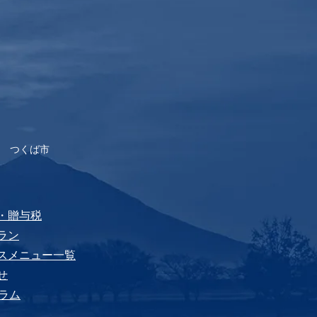
 つくば市
税・贈与税
プラン
ビスメニュー⼀覧
せ
yコラム