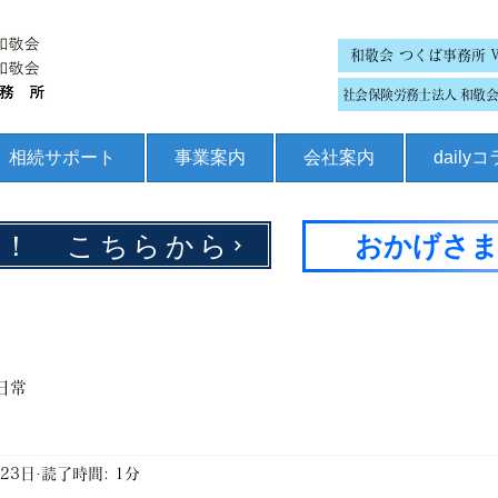
和敬会 つくば事務所 
社会保険労務士法人 和敬会 
相続サポート
事業案内
会社案内
daily
集！ こちらから
おかげさま
日常
月23日
読了時間: 1分