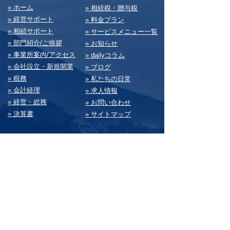
​» ホーム
​» 相続税・贈与税
» 経営サポート
» 料⾦プラン
» 相続サポート
» サービスメニュー⼀覧
» 部⾨紹介/ご挨拶
» お知らせ
» 事業所案内/アクセス
» dailyコラム
» 会社設⽴・新規開業
» ブログ
» 税務
» 私たちの⽇常
» 会計経理
» 求⼈情報
» 経営・総務
» お問い合わせ
» 決算書
» サイトマップ