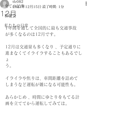
tfc082
全ての記事
2021年12月15日
読了時間: 1分
12月
和敬会
私たちの日常
1年間を通して全国的に最も交通事故
が多くなるのは12月です。
12月は交通量も多くなり 、予定通りに
進まなくてイライラすることもあるでし
ょ
う。
イライラや焦りは、車間距離を詰めて
しまうなど運転が雑になる可能性も。
あらかじめ 、時間にゆとりをもてる計
画を立ててから運転してみては。