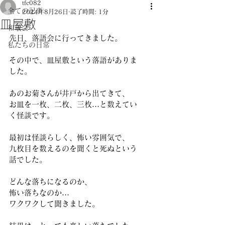
tfc082
全ての記事
2024年8月26日
読了時間: 1分
皿屋敷
和敬会
先日、落語会に行ってきました。 
私たちの日常
その中で、皿屋敷という落語がありま
した。 
あのお菊さんが井戸から出てきて、 
お皿を一枚、二枚、三枚…と数えてい
く怪談です。 
最初は怪談らしく、怖い雰囲気で、 
九枚目を数えるのを聞くと死ぬという
話でした。 
どんな落ちになるのか、
怖い落ちなのか… 
ワクワクして聞きました。 