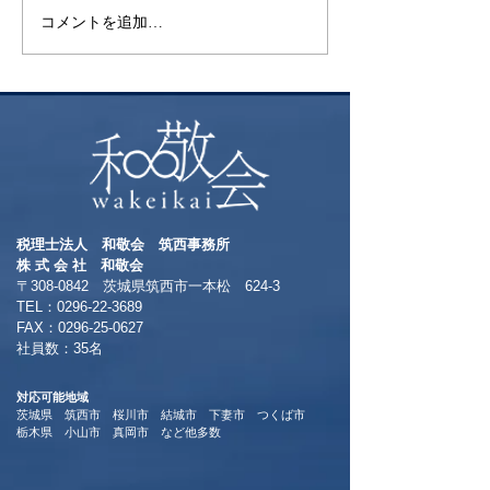
コメントを追加…
税理士法人 和敬会 筑西事務所
​株 式 会 社 和敬会
〒308-0842 茨城県筑西市一本松 624-3
TEL：0296-22-3689
​FAX：0296-25-0627
​社員数：35名​
対応可能地域
茨城県 筑西市 桜川市 結城市 下妻市 つくば市
​栃木県 小山市 真岡市 など他多数