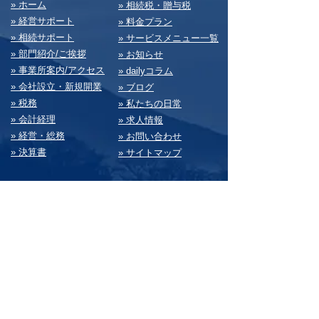
​» ホーム
​» 相続税・贈与税
» 経営サポート
» 料⾦プラン
» 相続サポート
» サービスメニュー⼀覧
» 部⾨紹介/ご挨拶
» お知らせ
» 事業所案内/アクセス
» dailyコラム
» 会社設⽴・新規開業
» ブログ
» 税務
» 私たちの⽇常
» 会計経理
» 求⼈情報
» 経営・総務
» お問い合わせ
» 決算書
» サイトマップ