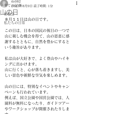
tfc082
全ての記事
2023年8月9日
読了時間: 1分
山の日
和敬会
８月１１日は山の日です。
私たちの日常
この日は、日本の国民の祝日の一つで
山に親しむ機会を得て、山の恩恵に感
謝するとともに、自然を豊かにすると
いう趣旨があります。
私は山が大好きで、よく登山やハイキ
ングに出かけます。
山に行くと、心が落ち着きますし、美
しい景色や新鮮な空気を楽しめます。
山の日には、特別なイベントやキャン
ペーンも行われています。
例えば、国立公園や国営公園では、入
園料が無料になったり、ガイドツアー
やワークショップが開催されたりしま