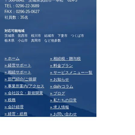
〒308-0842 茨城県筑西市一本松 624-3
TEL：0296-22-3689
​FAX：0296-25-0627
​社員数：35名​
対応可能地域
茨城県 筑西市 桜川市 結城市 下妻市 つくば市
​栃木県 小山市 真岡市 など他多数
​» ホーム
​» 相続税・贈与税
» 経営サポート
» 料⾦プラン
» 相続サポート
» サービスメニュー⼀覧
» 部⾨紹介/ご挨拶
» お知らせ
» 事業所案内/アクセス
» dailyコラム
» 会社設⽴・新規開業
» ブログ
» 税務
» 私たちの⽇常
» 会計経理
» 求⼈情報
» 経営・総務
» お問い合わせ
» 決算書
» サイトマップ