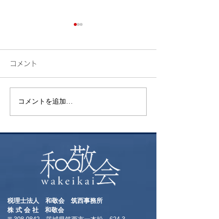
コメント
検索
花火
コメントを追加…
税理士法人 和敬会 筑西事務所
​株 式 会 社 和敬会