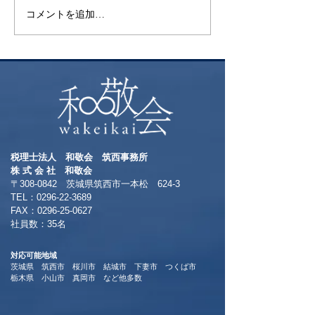
コメントを追加…
昨年挑戦した御
ト富士登山 ～
る方へおすすめ
本一の絶景～
税理士法人 和敬会 筑西事務所
​株 式 会 社 和敬会
〒308-0842 茨城県筑西市一本松 624-3
TEL：0296-22-3689
​FAX：0296-25-0627
​社員数：35名​
対応可能地域
茨城県 筑西市 桜川市 結城市 下妻市 つくば市
​栃木県 小山市 真岡市 など他多数