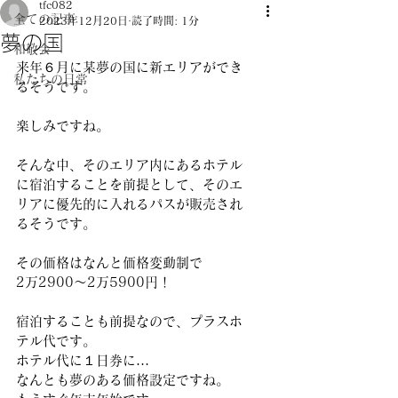
tfc082
全ての記事
2023年12月20日
読了時間: 1分
夢の国
和敬会
来年６月に某夢の国に新エリアができ
私たちの日常
るそうです。
楽しみですね。
そんな中、そのエリア内にあるホテル
に宿泊することを前提として、そのエ
リアに優先的に入れるパスが販売され
るそうです。
その価格はなんと価格変動制で
2万2900～2万5900円！
宿泊することも前提なので、プラスホ
テル代です。
ホテル代に１日券に…
なんとも夢のある価格設定ですね。