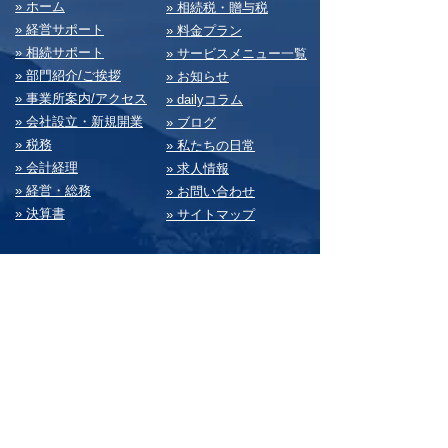
​» ホーム
​» 相続税・贈与税
» 経営サポート
» 料⾦プラン
» 相続サポート
» サービスメニュー⼀覧
» 部⾨紹介/ご挨拶
» お知らせ
» 事業所案内/アクセス
» dailyコラム
» 会社設⽴・新規開業
» ブログ
» 税務
» 私たちの⽇常
» 会計経理
» 求⼈情報
» 経営・総務
» お問い合わせ
» 決算書
» サイトマップ