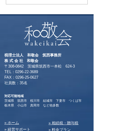
税理士法人 和敬会 筑西事務所
​株 式 会 社 和敬会
〒308-0842 茨城県筑西市一本松 624-3
TEL：0296-22-3689
​FAX：0296-25-0627
​社員数：35名​
対応可能地域
茨城県 筑西市 桜川市 結城市 下妻市 つくば市
​栃木県 小山市 真岡市 など他多数
​» ホーム
​» 相続税・贈与税
» 経営サポート
» 料⾦プラン