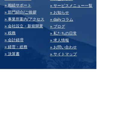
» 相続サポート
» サービスメニュー⼀覧
» 部⾨紹介/ご挨拶
» お知らせ
» 事業所案内/アクセス
» dailyコラム
» 会社設⽴・新規開業
» ブログ
» 税務
» 私たちの⽇常
» 会計経理
» 求⼈情報
» 経営・総務
» お問い合わせ
» 決算書
» サイトマップ