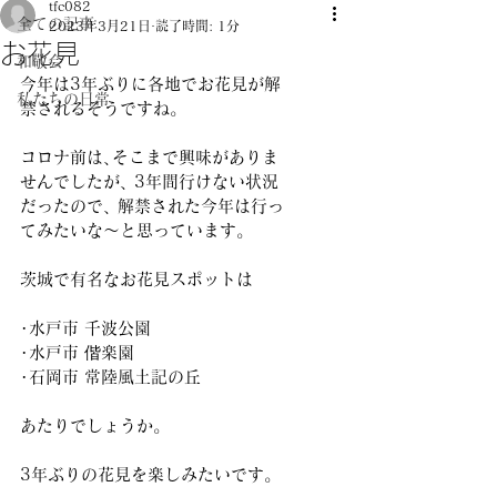
tfc082
全ての記事
2023年3月21日
読了時間: 1分
お花見
和敬会
今年は3年ぶりに各地でお花見が解
私たちの日常
禁されるそうですね｡ 
コロナ前は､そこまで興味がありま
せんでしたが､ 3年間行けない状況
だったので､ 解禁された今年は行っ
てみたいな～と思っています｡ 
茨城で有名なお花見スポットは 
･水戸市 千波公園 
･水戸市 偕楽園 
･石岡市 常陸風土記の丘 
あたりでしょうか｡ 
3年ぶりの花見を楽しみたいです｡