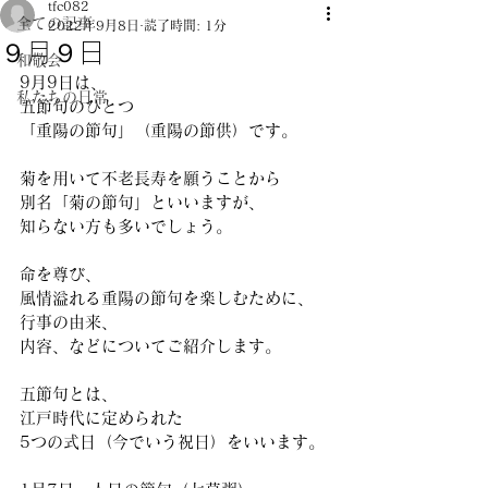
tfc082
全ての記事
2022年9月8日
読了時間: 1分
９月９日
和敬会
9月9日は、
私たちの日常
五節句のひとつ
「重陽の節句」（重陽の節供）です。
菊を用いて不老長寿を願うことから
別名「菊の節句」といいますが、
知らない方も多いでしょう。
命を尊び、
風情溢れる重陽の節句を楽しむために、
行事の由来、
内容、などについてご紹介します。
五節句とは、
江戸時代に定められた
5つの式日（今でいう祝日）をいいます。