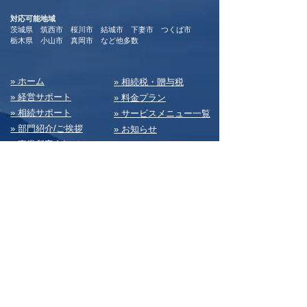
対応可能地域
茨城県 筑西市 桜川市 結城市 下妻市 つくば市
​栃木県 小山市 真岡市 など他多数
​» ホーム
​» 相続税・贈与税
» 経営サポート
» 料⾦プラン
» 相続サポート
» サービスメニュー⼀覧
» 部⾨紹介/ご挨拶
» お知らせ
» 事業所案内/アクセス
» dailyコラム
» 会社設⽴・新規開業
» ブログ
» 税務
» 私たちの⽇常
» 会計経理
» 求⼈情報
» 経営・総務
» お問い合わせ
» 決算書
» サイトマップ