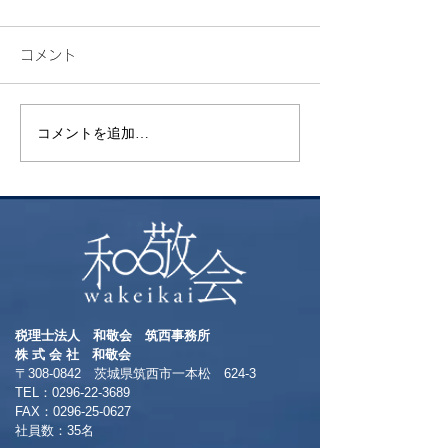
コメント
検索
花火
コメントを追加…
税理士法人 和敬会 筑西事務所
​株 式 会 社 和敬会
〒308-0842 茨城県筑西市一本松 624-3
TEL：0296-22-3689
​FAX：0296-25-0627
​社員数：35名​