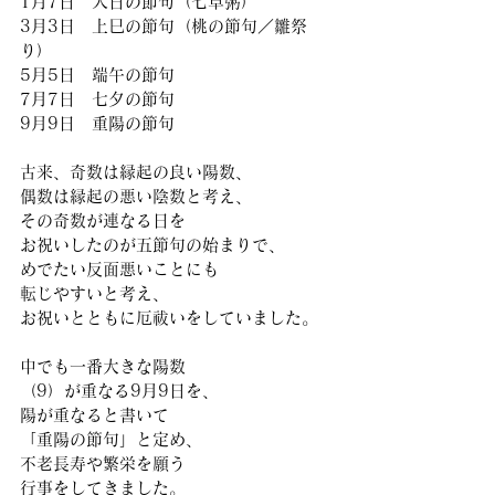
1月7日　人日の節句（七草粥）
3月3日　上巳の節句（桃の節句／雛祭
り）
5月5日　端午の節句
7月7日　七夕の節句
9月9日　重陽の節句
古来、奇数は縁起の良い陽数、
偶数は縁起の悪い陰数と考え、
その奇数が連なる日を
お祝いしたのが五節句の始まりで、
めでたい反面悪いことにも
転じやすいと考え、
お祝いとともに厄祓いをしていました。
中でも一番大きな陽数
（9）が重なる9月9日を、
陽が重なると書いて
「重陽の節句」と定め、
不老長寿や繁栄を願う
行事をしてきました。