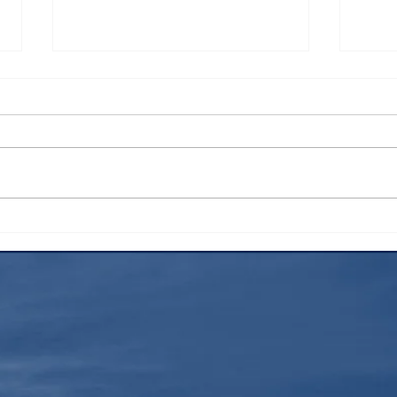
花火
昨年
士登
すす