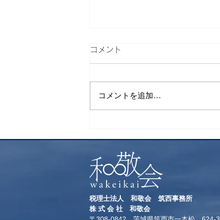
コメント
検索
コメントを追加…
税理士法人 和敬会 筑西事務所
​株 式 会 社 和敬会
〒308-0842 茨城県筑西市一本松 624-3