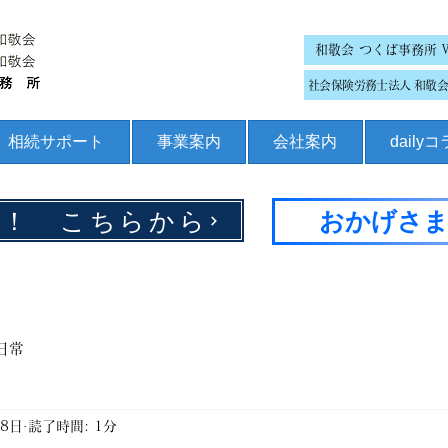
和敬会 つくば事務所 
社会保険労務士法人 和敬会 
相続サポート
事業案内
会社案内
daily
集！ こちらから
おかげさま
日常
月8日
読了時間: 1分