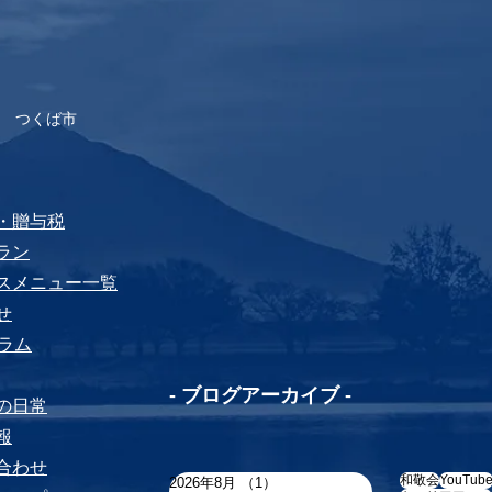
 つくば市
税・贈与税
プラン
ビスメニュー⼀覧
せ
yコラム
-​ ブログアーカイブ -
ちの⽇常
報
い合わせ
和敬会
YouTub
2026年8月
（1）
1件の記事