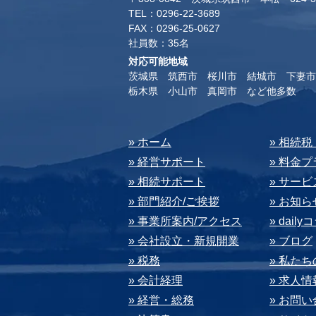
TEL：0296-22-3689
​FAX：0296-25-0627
​社員数：35名​
対応可能地域
茨城県 筑西市 桜川市 結城市 下妻市
​栃木県 小山市 真岡市 など他多数
​» ホーム
​» 相続
» 経営サポート
» 料⾦
» 相続サポート
» サー
» 部⾨紹介/ご挨拶
» お知ら
» 事業所案内/アクセス
» dail
» 会社設⽴・新規開業
» ブログ
» 税務
» 私た
» 会計経理
» 求⼈情
» 経営・総務
» お問