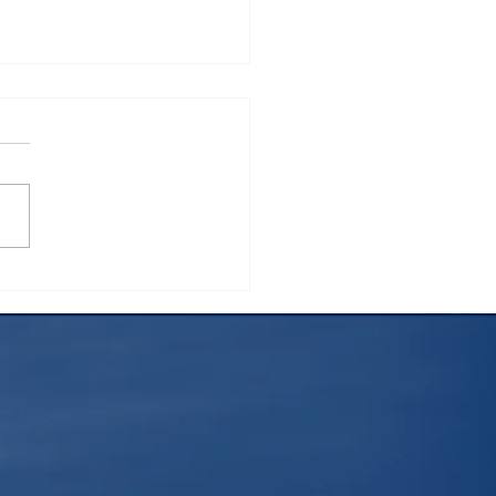
挑戦した御殿場ルート富
山 ～これから登る方へお
めしたい日本一の絶景～