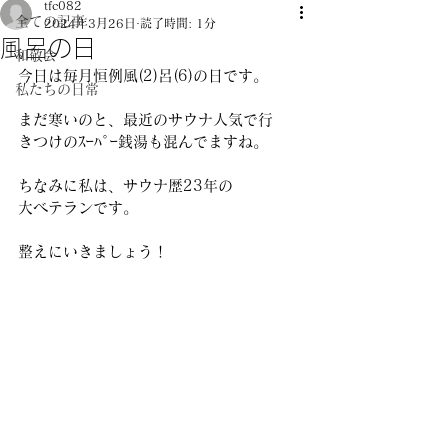
tfc082
全ての記事
2024年3月26日
読了時間: 1分
風呂の日
和敬会
今日は毎月恒例風(2)呂(6)の日です。
私たちの日常
まだ寒いのと、最近のサウナ人気で行
きつけのｽｰﾊﾟｰ銭湯も混んでますね。
ちなみに私は、サウナ歴23年の
大ベテランです。
整えにいきましょう！