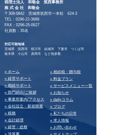
税理士法人 和敬会 筑西事務所
​株 式 会 社 和敬会
〒308-0842 茨城県筑西市一本松 624-3
TEL：0296-22-3689
​FAX：0296-25-0627
​社員数：35名​
対応可能地域
茨城県 筑西市 桜川市 結城市 下妻市 つくば市
​栃木県 小山市 真岡市 など他多数
​» ホーム
​» 相続税・贈与税
» 経営サポート
» 料⾦プラン
» 相続サポート
» サービスメニュー⼀覧
» 部⾨紹介/ご挨拶
» お知らせ
» 事業所案内/アクセス
» dailyコラム
» 会社設⽴・新規開業
» ブログ
» 税務
» 私たちの⽇常
» 会計経理
» 求⼈情報
» 経営・総務
» お問い合わせ
» 決算書
» サイトマップ