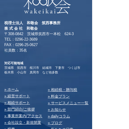
税理士法人 和敬会 筑西事務所
​株 式 会 社 和敬会
〒308-0842 茨城県筑西市一本松 624-3
TEL：0296-22-3689
​FAX：0296-25-0627
​社員数：35名​
対応可能地域
茨城県 筑西市 桜川市 結城市 下妻市 つくば市
​栃木県 小山市 真岡市 など他多数
​» ホーム
​» 相続税・贈与税
» 経営サポート
» 料⾦プラン
» 相続サポート
» サービスメニュー⼀覧
» 部⾨紹介/ご挨拶
» お知らせ
» 事業所案内/アクセス
» dailyコラム
» 会社設⽴・新規開業
» ブログ