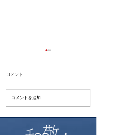
コメント
花火
コメントを追加…
昨年挑戦した御
ト富士登山 ～
る方へおすすめ
本一の絶景～