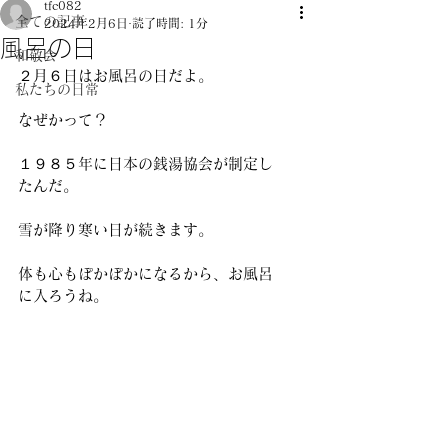
tfc082
全ての記事
2024年2月6日
読了時間: 1分
風呂の日
和敬会
２月６日はお風呂の日だよ。
私たちの日常
なぜかって？
１９８５年に日本の銭湯協会が制定し
たんだ。
雪が降り寒い日が続きます。 
体も心もぽかぽかになるから、お風呂
に入ろうね。