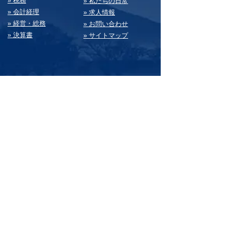
» 税務
» 私たちの⽇常
» 会計経理
» 求⼈情報
» 経営・総務
» お問い合わせ
» 決算書
» サイトマップ