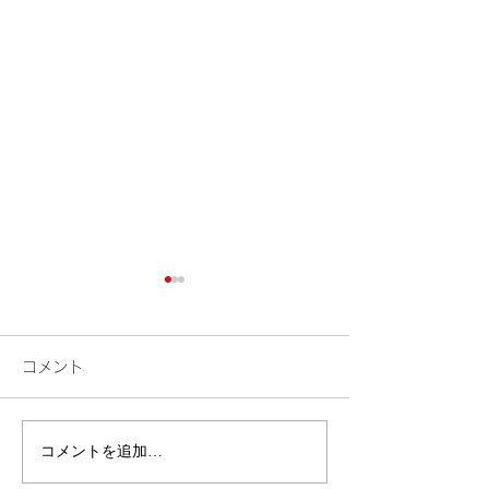
コメント
花火
コメントを追加…
昨年挑戦した御