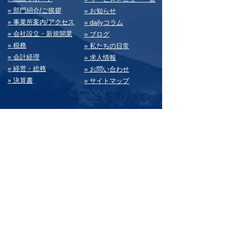
» 部⾨紹介/ご挨拶
» お知らせ
» 事業所案内/アクセス
» dailyコラム
» 会社設⽴・新規開業
» ブログ
» 税務
» 私たちの⽇常
» 会計経理
» 求⼈情報
» 経営・総務
» お問い合わせ
» 決算書
» サイトマップ