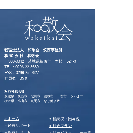
ト富士登山 ～
る方へおすすめ
本一の絶景～
税理士法人 和敬会 筑西事務所
​株 式 会 社 和敬会
〒308-0842 茨城県筑西市一本松 624-3
TEL：0296-22-3689
​FAX：0296-25-0627
​社員数：35名​
対応可能地域
茨城県 筑西市 桜川市 結城市 下妻市 つくば市
​栃木県 小山市 真岡市 など他多数
​» ホーム
​» 相続税・贈与税
» 経営サポート
» 料⾦プラン
» 相続サポート
» サービスメニュー⼀覧