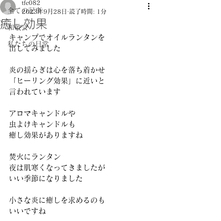
tfc082
全ての記事
2023年9月28日
読了時間: 1分
癒し効果
和敬会
キャンプでオイルランタンを
私たちの日常
出してみました
炎の揺らぎは心を落ち着かせ
「ヒーリング効果」に近いと
言われています
アロマキャンドルや
虫よけキャンドルも
癒し効果がありますね
焚火にランタン
夜は肌寒くなってきましたが
いい季節になりました
小さな炎に癒しを求めるのも
いいですね