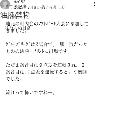
tfc082
全ての記事
2023年7月6日
読了時間: 1分
油断禁物
和敬会
地元の町内会のｿﾌﾄﾎﾞｰﾙ大会に参加して
私たちの日常
きました。
ｸﾞﾙｰﾌﾟﾘｰｸﾞは2試合で､一勝一敗だった
ものの決勝ﾄｰﾅﾒﾝﾄに出場です。
ただ１試合目は９点差を逆転され、２
試合目は10点差を逆転するという展開
でした。
流れって怖いですねー。