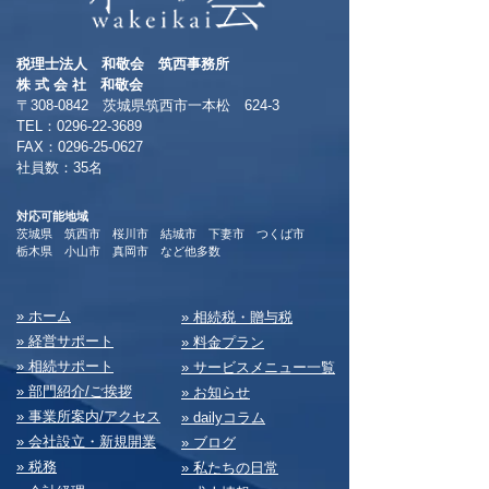
税理士法人 和敬会 筑西事務所
​株 式 会 社 和敬会
〒308-0842 茨城県筑西市一本松 624-3
TEL：0296-22-3689
​FAX：0296-25-0627
​社員数：35名​
対応可能地域
茨城県 筑西市 桜川市 結城市 下妻市 つくば市
​栃木県 小山市 真岡市 など他多数
​» ホーム
​» 相続税・贈与税
» 経営サポート
» 料⾦プラン
» 相続サポート
» サービスメニュー⼀覧
» 部⾨紹介/ご挨拶
» お知らせ
» 事業所案内/アクセス
» dailyコラム
» 会社設⽴・新規開業
» ブログ
» 税務
» 私たちの⽇常