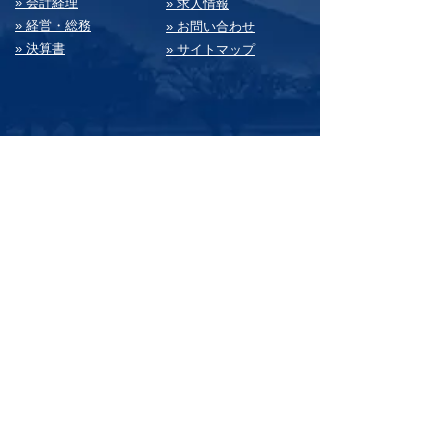
» 会計経理
» 求⼈情報
» 経営・総務
» お問い合わせ
» 決算書
» サイトマップ