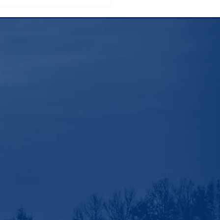
挑戦した御殿場ルート富
山 ～これから登る方へお
めしたい日本一の絶景～