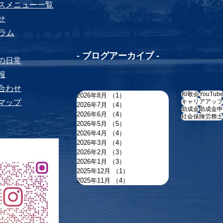
ビスメニュー⼀覧
せ
yコラム
-​ ブログアーカイブ -
ちの⽇常
報
い合わせ
和敬会
YouTub
2026年8月
（1）
1件の記事
トマップ
キャリアアップ
2026年7月
（4）
4件の記事
助成金
助成金申
2026年6月
（4）
4件の記事
社会保険労務士
2026年5月
（5）
5件の記事
2026年4月
（4）
4件の記事
2026年3月
（4）
4件の記事
2026年2月
（3）
3件の記事
2026年1月
（3）
3件の記事
2025年12月
（1）
1件の記事
2025年11月
（4）
4件の記事