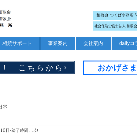
和敬会 つくば事務所 
社会保険労務士法人 和敬会 
相続サポート
事業案内
会社案内
daily
集！ こちらから
おかげさま
日常
月10日
読了時間: 1分