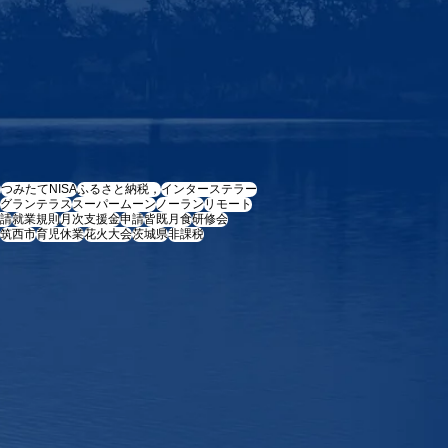
e
つみたてNISA
ふるさと納税，
インターステラー
グランテラス
スーパームーン
ノーラン
リモート
請
就業規則
月次支援金
申請
皆既月食
研修会
筑西市
育児休業
花火大会
茨城県
非課税