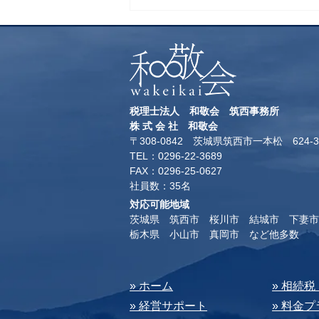
税理士法人 和敬会 筑西事務所
​株 式 会 社 和敬会
〒308-0842 茨城県筑西市一本松 624-3
TEL：0296-22-3689
​FAX：0296-25-0627
​社員数：35名​
対応可能地域
茨城県 筑西市 桜川市 結城市 下妻市
​栃木県 小山市 真岡市 など他多数
​» ホーム
​» 相続
» 経営サポート
» 料⾦