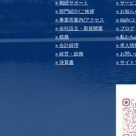
» 相続サポート
» サー
» 部⾨紹介/ご挨拶
» お知ら
» 事業所案内/アクセス
» dail
» 会社設⽴・新規開業
» ブログ
» 税務
» 私た
» 会計経理
» 求⼈情
» 経営・総務
» お問
» 決算書
» サイ