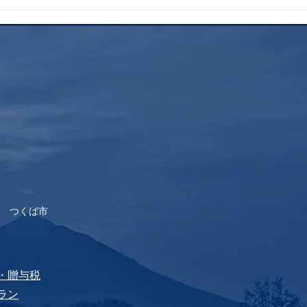
昨年
士登
すす
 つくば市
税・贈与税
プラン