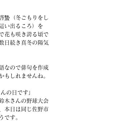
啓蟄（冬ごもりをし
這い出るころ）を
で花も咲き誇る頃で
数日続き真冬の陽気
語なので俳句を作成
かもしれませんね。
さんの日です」
鈴木さんの野球大会
、本日は同じ佐野市
うです。