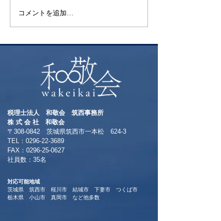
コメントを追加…
税理士法人 和敬会 筑西事務所
​株 式 会 社 和敬会
〒308-0842 茨城県筑西市一本松 624-3
TEL：0296-22-3689
​FAX：0296-25-0627
​社員数：35名​
対応可能地域
茨城県 筑西市 桜川市 結城市 下妻市 つくば市
​栃木県 小山市 真岡市 など他多数