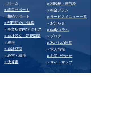
​» ホーム
​» 相続税・贈与税
» 経営サポート
» 料⾦プラン
» 相続サポート
» サービスメニュー⼀覧
» 部⾨紹介/ご挨拶
» お知らせ
» 事業所案内/アクセス
» dailyコラム
» 会社設⽴・新規開業
» ブログ
» 税務
» 私たちの⽇常
» 会計経理
» 求⼈情報
» 経営・総務
» お問い合わせ
» 決算書
» サイトマップ