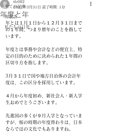
tfc082
全ての記事
2022年3月31日
読了時間: 1分
年度と年
和敬会
年とは１月１日から１２月３１日まで
私たちの日常
の１年間、つまり暦年のことを指して
います。 
年度とは事務や会計などの便宜上、特
定の目的のために決められた１年間の
区切り方を指します。 
3月３１日で国や地方自治体の会計年
度は、この区分を採用しています。 
４月から年度初め、新社会人・新入学
生おめでとうございます。 
先進国の多くが９月入学となっていま
すが、桜の時期の年度替わりは、日本
ならではの文化でもありますね。