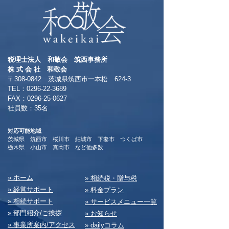
税理士法人 和敬会 筑西事務所
​株 式 会 社 和敬会
〒308-0842 茨城県筑西市一本松 624-3
TEL：0296-22-3689
​FAX：0296-25-0627
​社員数：35名​
対応可能地域
茨城県 筑西市 桜川市 結城市 下妻市 つくば市
​栃木県 小山市 真岡市 など他多数
​» ホーム
​» 相続税・贈与税
» 経営サポート
» 料⾦プラン
» 相続サポート
» サービスメニュー⼀覧
» 部⾨紹介/ご挨拶
» お知らせ
» 事業所案内/アクセス
» dailyコラム