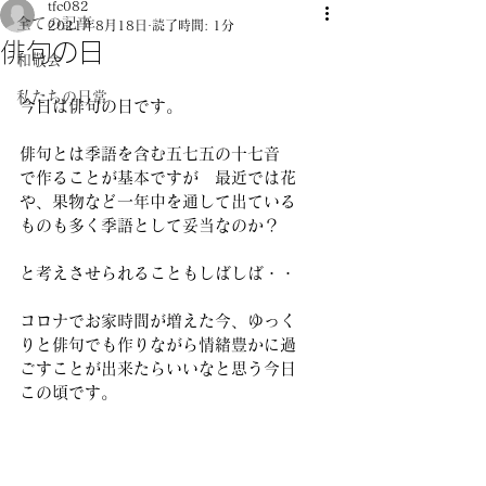
tfc082
全ての記事
2021年8月18日
読了時間: 1分
俳句の日
和敬会
私たちの日常
今日は俳句の日です。
俳句とは季語を含む五七五の十七音
で作ることが基本ですが　最近では花
や、果物など一年中を通して出ている
ものも多く季語として妥当なのか？
と考えさせられることもしばしば・・
コロナでお家時間が増えた今、ゆっく
りと俳句でも作りながら情緒豊かに過
ごすことが出来たらいいなと思う今日
この頃です。