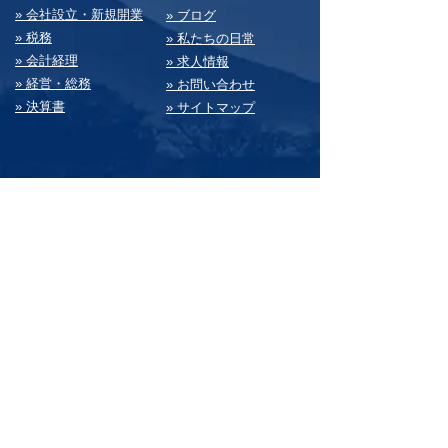
» 会社設⽴・新規開業
» ブログ
» 税務
» 私たちの⽇常
» 会計経理
» 求⼈情報
» 経営・総務
» お問い合わせ
» 決算書
» サイトマップ