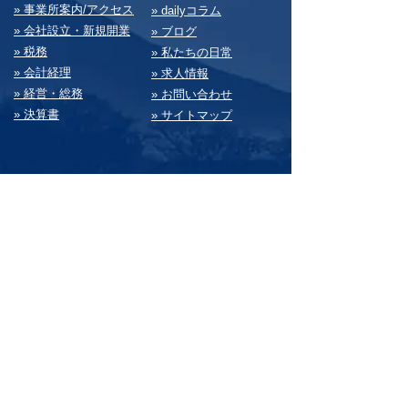
» 事業所案内/アクセス
» dailyコラム
» 会社設⽴・新規開業
» ブログ
» 税務
» 私たちの⽇常
» 会計経理
» 求⼈情報
» 経営・総務
» お問い合わせ
» 決算書
» サイトマップ