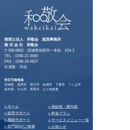
税理士法人 和敬会 筑西事務所
​株 式 会 社 和敬会
〒308-0842 茨城県筑西市一本松 624-3
TEL：0296-22-3689
​FAX：0296-25-0627
​社員数：35名​
対応可能地域
茨城県 筑西市 桜川市 結城市 下妻市 つくば市
​栃木県 小山市 真岡市 など他多数
​» ホーム
​» 相続税・贈与税
» 経営サポート
» 料⾦プラン
» 相続サポート
» サービスメニュー⼀覧
» 部⾨紹介/ご挨拶
» お知らせ