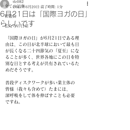
tfc082
全ての記事
2021年6月20日
読了時間: 1分
6月21日は「国際ヨガの日」
和敬会
らしいです
私たちの日常
「国際ヨガの日」が6月21日である理
由は、この日が北半球において最も日
が長くなる二十四節気の「夏至」にな
ることが多く、世界各地にこの日を特
別な日とする考えが共有されているた
めだそうです。
普段ディスクワークが多い業主体の
皆様（我々も含めて）たまには、
深呼吸をして体を伸ばすことも必要
ですね。