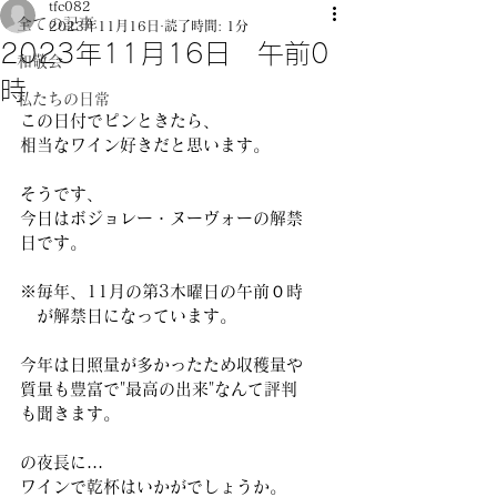
tfc082
全ての記事
2023年11月16日
読了時間: 1分
2023年11月16日 午前0
和敬会
時
私たちの日常
この日付でピンときたら、
相当なワイン好きだと思います。
そうです、
今日はボジョレー・ヌーヴォーの解禁
日です。
※毎年、11月の第3木曜日の午前０時
　が解禁日になっています。
今年は日照量が多かったため収穫量や
質量も豊富で"最高の出来"なんて評判
も聞きます。
の夜長に…
ワインで乾杯はいかがでしょうか。