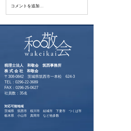
コメントを追加…
税理士法人 和敬会 筑西事務所
​株 式 会 社 和敬会
〒308-0842 茨城県筑西市一本松 624-3
TEL：0296-22-3689
​FAX：0296-25-0627
​社員数：35名​
対応可能地域
茨城県 筑西市 桜川市 結城市 下妻市 つくば市
​栃木県 小山市 真岡市 など他多数