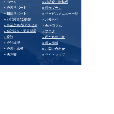
​» ホーム
​» 相続税・贈与税
» 経営サポート
» 料⾦プラン
» 相続サポート
» サービスメニュー⼀覧
» 部⾨紹介/ご挨拶
» お知らせ
» 事業所案内/アクセス
» dailyコラム
» 会社設⽴・新規開業
» ブログ
» 税務
» 私たちの⽇常
» 会計経理
» 求⼈情報
» 経営・総務
» お問い合わせ
» 決算書
» サイトマップ