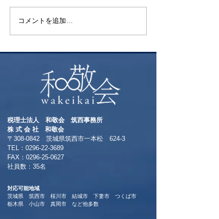
コメントを追加…
昨年挑戦した御
ト富士登山 ～
る方へおすすめ
本一の絶景～
税理士法人 和敬会 筑西事務所
​株 式 会 社 和敬会
〒308-0842 茨城県筑西市一本松 624-3
TEL：0296-22-3689
​FAX：0296-25-0627
​社員数：35名​
対応可能地域
茨城県 筑西市 桜川市 結城市 下妻市 つくば市
​栃木県 小山市 真岡市 など他多数