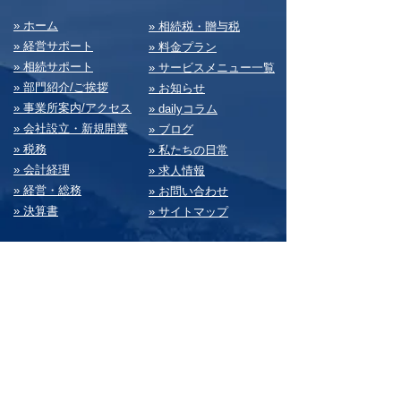
​» ホーム
​» 相続税・贈与税
» 経営サポート
» 料⾦プラン
» 相続サポート
» サービスメニュー⼀覧
» 部⾨紹介/ご挨拶
» お知らせ
» 事業所案内/アクセス
» dailyコラム
» 会社設⽴・新規開業
» ブログ
» 税務
» 私たちの⽇常
» 会計経理
» 求⼈情報
» 経営・総務
» お問い合わせ
» 決算書
» サイトマップ