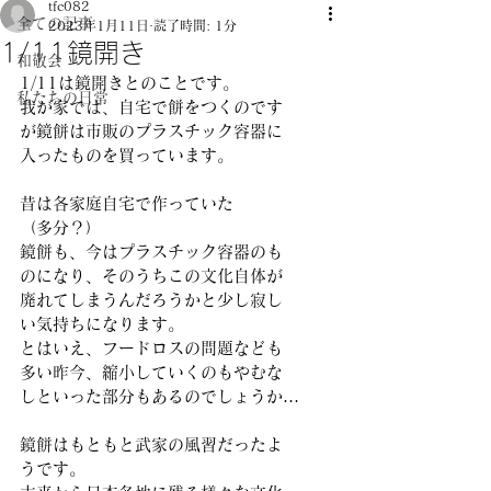
tfc082
全ての記事
2023年1月11日
読了時間: 1分
1/11鏡開き
和敬会
1/11は鏡開きとのことです。
私たちの日常
我が家では、自宅で餅をつくのです
が鏡餅は市販のプラスチック容器に
入ったものを買っています。
昔は各家庭自宅で作っていた
（多分？）
鏡餅も、今はプラスチック容器のも
のになり、そのうちこの文化自体が
廃れてしまうんだろうかと少し寂し
い気持ちになります。
とはいえ、フードロスの問題なども
多い昨今、縮小していくのもやむな
しといった部分もあるのでしょうか…
鏡餅はもともと武家の風習だったよ
うです。