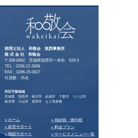
税理士法人 和敬会 筑西事務所
​株 式 会 社 和敬会
〒308-0842 茨城県筑西市一本松 624-3
TEL：0296-22-3689
​FAX：0296-25-0627
​社員数：35名​
対応可能地域
茨城県 筑西市 桜川市 結城市 下妻市 つくば市
​栃木県 小山市 真岡市 など他多数
​» ホーム
​» 相続税・贈与税
» 経営サポート
» 料⾦プラン
» 相続サポート
» サービスメニュー⼀覧