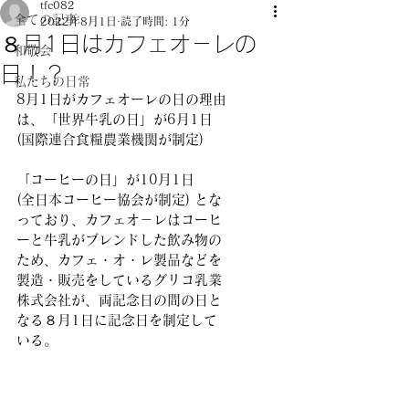
tfc082
全ての記事
2022年8月1日
読了時間: 1分
８月1日はカフェオ－レの
和敬会
日！？
私たちの日常
8月1日がカフェオーレの日の理由
は、「世界牛乳の日」が6月1日
(国際連合食糧農業機関が制定)　 
「コーヒーの日」が10月1日
(全日本コーヒー協会が制定) とな
っており、カフェオ－レはコーヒ
ーと牛乳がブレンドした飲み物の
ため、カフェ・オ・レ製品などを
製造・販売をしているグリコ乳業
株式会社が、両記念日の間の日と
なる８月1日に記念日を制定して
いる。