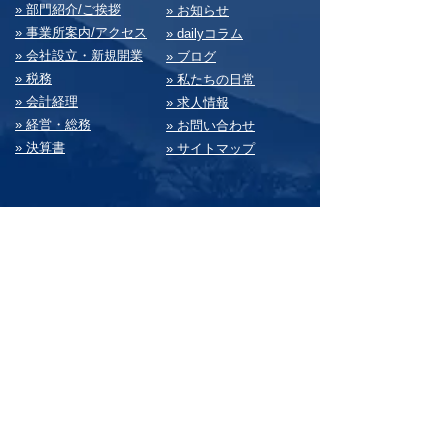
» 部⾨紹介/ご挨拶
» お知らせ
» 事業所案内/アクセス
» dailyコラム
» 会社設⽴・新規開業
» ブログ
» 税務
» 私たちの⽇常
» 会計経理
» 求⼈情報
» 経営・総務
» お問い合わせ
» 決算書
» サイトマップ