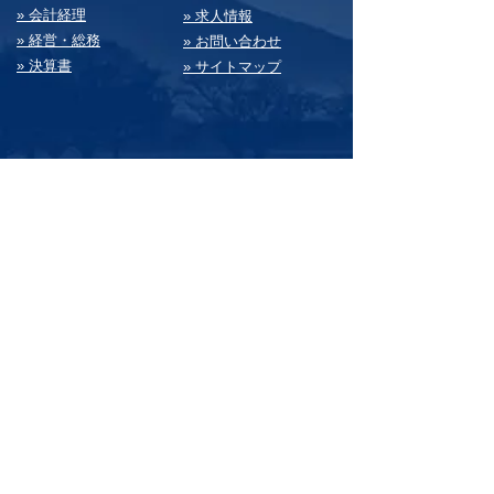
» 会計経理
» 求⼈情報
» 経営・総務
» お問い合わせ
» 決算書
» サイトマップ