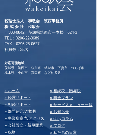
税理士法人 和敬会 筑西事務所
​株 式 会 社 和敬会
〒308-0842 茨城県筑西市一本松 624-3
TEL：0296-22-3689
​FAX：0296-25-0627
​社員数：35名​
対応可能地域
茨城県 筑西市 桜川市 結城市 下妻市 つくば市
​栃木県 小山市 真岡市 など他多数
​» ホーム
​» 相続税・贈与税
» 経営サポート
» 料⾦プラン
» 相続サポート
» サービスメニュー⼀覧
» 部⾨紹介/ご挨拶
» お知らせ
» 事業所案内/アクセス
» dailyコラム
» 会社設⽴・新規開業
» ブログ
» 税務
» 私たちの⽇常