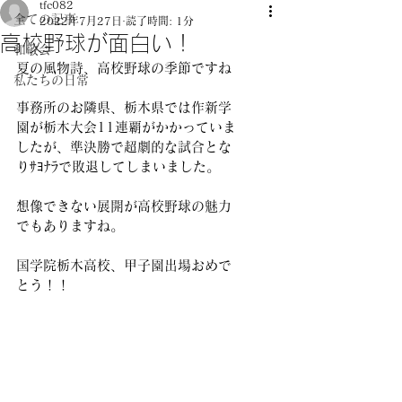
tfc082
全ての記事
2022年7月27日
読了時間: 1分
高校野球が面白い！
和敬会
夏の風物詩、高校野球の季節ですね
私たちの日常
事務所のお隣県、栃木県では作新学
園が栃木大会11連覇がかかっていま
したが、準決勝で超劇的な試合とな
りｻﾖﾅﾗで敗退してしまいました。
想像できない展開が高校野球の魅力
でもありますね。
国学院栃木高校、甲子園出場おめで
とう！！