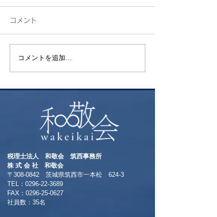
コメント
花火
コメントを追加…
昨年挑戦した御
ト富士登山 ～
る方へおすすめ
本一の絶景～
税理士法人 和敬会 筑西事務所
​株 式 会 社 和敬会
〒308-0842 茨城県筑西市一本松 624-3
TEL：0296-22-3689
​FAX：0296-25-0627
​社員数：35名​