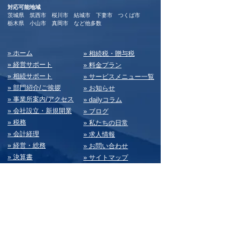
対応可能地域
茨城県 筑西市 桜川市 結城市 下妻市 つくば市
​栃木県 小山市 真岡市 など他多数
​» ホーム
​» 相続税・贈与税
» 経営サポート
» 料⾦プラン
» 相続サポート
» サービスメニュー⼀覧
» 部⾨紹介/ご挨拶
» お知らせ
» 事業所案内/アクセス
» dailyコラム
» 会社設⽴・新規開業
» ブログ
» 税務
» 私たちの⽇常
» 会計経理
» 求⼈情報
» 経営・総務
» お問い合わせ
» 決算書
» サイトマップ