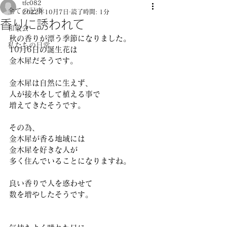
tfc082
全ての記事
2022年10月7日
読了時間: 1分
香りに誘われて
和敬会
秋の香りが漂う季節になりました。 
私たちの日常
10月6日の誕生花は
金木犀だそうです。 
金木犀は自然に生えず、
人が接木をして植える事で 
増えてきたそうです。 
その為、
金木犀が香る地域には
金木犀を好きな人が 
多く住んでいることになりますね。 
良い香りで人を惑わせて
数を増やしたそうです。 