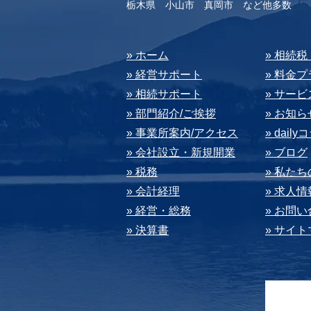
​栃木県 小山市 真岡市 など他多数
​» ホーム
​» 相続
» 経営サポート
» 料⾦
» 相続サポート
» サー
» 部⾨紹介/ご挨拶
» お知ら
» 事業所案内/アクセス
» dail
» 会社設⽴・新規開業
» ブログ
» 税務
» 私た
» 会計経理
» 求⼈情
» 経営・総務
» お問
» 決算書
» サイ