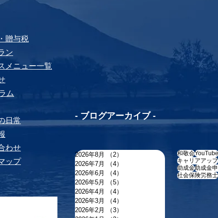
税・贈与税
プラン
ビスメニュー⼀覧
せ
yコラム
-​ ブログアーカイブ -
ちの⽇常
報
い合わせ
和敬会
YouTub
2026年8月
（2）
2件の記事
トマップ
キャリアアップ
2026年7月
（4）
4件の記事
助成金
助成金申
2026年6月
（4）
4件の記事
社会保険労務士
2026年5月
（5）
5件の記事
2026年4月
（4）
4件の記事
2026年3月
（4）
4件の記事
2026年2月
（3）
3件の記事