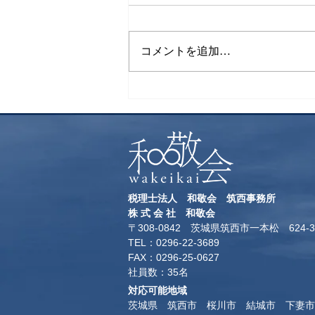
下山飯
コメントを追加…
税理士法人 和敬会 筑西事務所
​株 式 会 社 和敬会
〒308-0842 茨城県筑西市一本松 624-3
TEL：0296-22-3689
​FAX：0296-25-0627
​社員数：35名​
対応可能地域
茨城県 筑西市 桜川市 結城市 下妻市