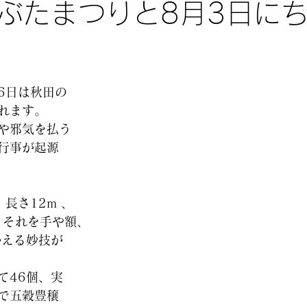
ぶたまつりと8月3日に
6日は秋田の
れます。
や邪気を払う
行事が起源
 長さ12m 、
、それを手や額、
かえる妙技が
て46個、実
で五穀豊穣