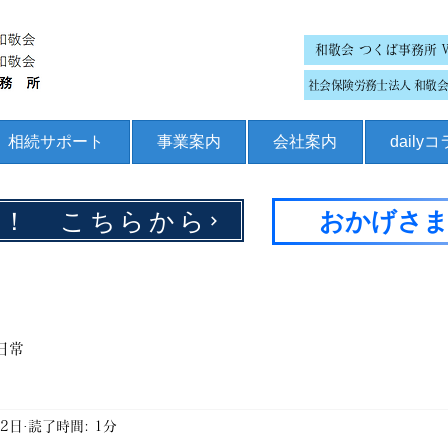
和敬会 つくば事務所 
社会保険労務士法人 和敬会 
相続サポート
事業案内
会社案内
daily
集！ こちらから
おかげさま
日常
月2日
読了時間: 1分