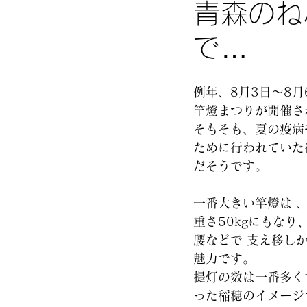
青森のね
で…
例年、8月3日～8月
竿燈まつりが開催さ
そもそも、夏の疫病
ために行われていた
だそうです。
一番大きい竿燈は 、
重さ50kgにもなり
腰などで 支え移し
魅力です。
提灯の数は一番多く
った稲穂のイメージ