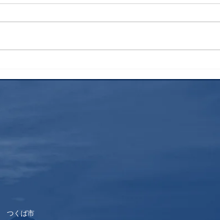
検索
花火
 つくば市