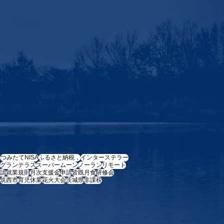
e
つみたてNISA
ふるさと納税，
インターステラー
グランテラス
スーパームーン
ノーラン
リモート
請
就業規則
月次支援金
申請
皆既月食
研修会
筑西市
育児休業
花火大会
茨城県
非課税