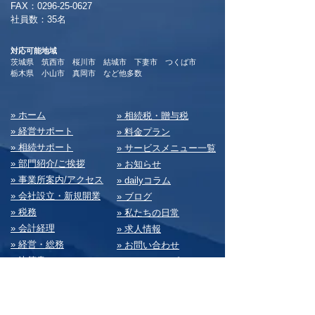
​FAX：0296-25-0627
​社員数：35名​
対応可能地域
茨城県 筑西市 桜川市 結城市 下妻市 つくば市
​栃木県 小山市 真岡市 など他多数
​» ホーム
​» 相続税・贈与税
» 経営サポート
» 料⾦プラン
» 相続サポート
» サービスメニュー⼀覧
» 部⾨紹介/ご挨拶
» お知らせ
» 事業所案内/アクセス
» dailyコラム
» 会社設⽴・新規開業
» ブログ
» 税務
» 私たちの⽇常
» 会計経理
» 求⼈情報
» 経営・総務
» お問い合わせ
» 決算書
» サイトマップ