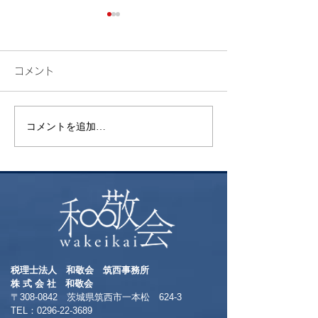
コメント
検索
花火
コメントを追加…
税理士法人 和敬会 筑西事務所
​株 式 会 社 和敬会
〒308-0842 茨城県筑西市一本松 624-3
TEL：0296-22-3689