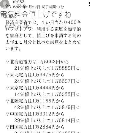
tfc082
全ての記事
2023年5月22日
読了時間: 1分
電気料金値上げですね
和敬会
経済産業省では、１か月当たり400キ
私たちの日常
ロワットアワー利用する家庭を標準的
な家庭として、値上げを申請する前の
去年１１月分と比べた試算をまとめて
います。
▽北海道電力は1万5662円から
　　21％値上がりして1万8885円に
▽東北電力は1万3475円から
　　24％値上がりして1万6657円に
▽東京電力は1万4444円から
　　14％値上がりして1万6522円に
▽北陸電力は1万1155円から
　　42％値上がりして1万5879円に
▽中国電力は1万3012円から
　　29％値上がりして1万6814円に
▽四国電力は1万2884円から