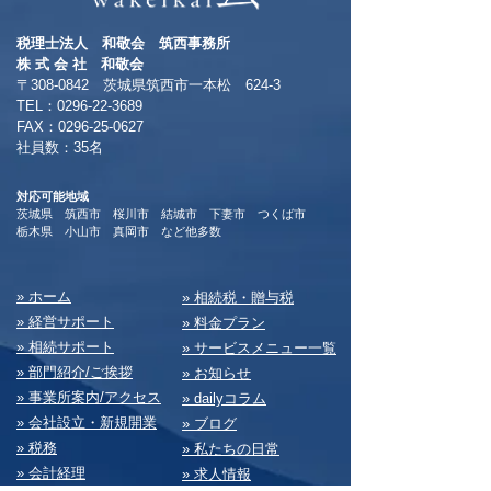
税理士法人 和敬会 筑西事務所
​株 式 会 社 和敬会
〒308-0842 茨城県筑西市一本松 624-3
TEL：0296-22-3689
​FAX：0296-25-0627
​社員数：35名​
対応可能地域
茨城県 筑西市 桜川市 結城市 下妻市 つくば市
​栃木県 小山市 真岡市 など他多数
​» ホーム
​» 相続税・贈与税
» 経営サポート
» 料⾦プラン
» 相続サポート
» サービスメニュー⼀覧
» 部⾨紹介/ご挨拶
» お知らせ
» 事業所案内/アクセス
» dailyコラム
» 会社設⽴・新規開業
» ブログ
» 税務
» 私たちの⽇常
» 会計経理
» 求⼈情報