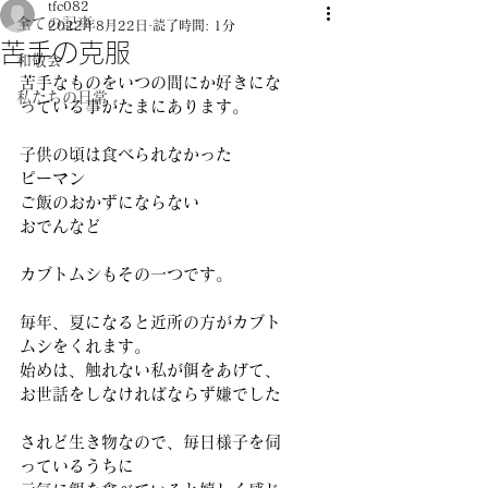
tfc082
全ての記事
2022年8月22日
読了時間: 1分
苦手の克服
和敬会
苦手なものをいつの間にか好きにな
私たちの日常
っている事がたまにあります。
子供の頃は食べられなかった
ピーマン
ご飯のおかずにならない
おでんなど
カブトムシもその一つです。
毎年、夏になると近所の方がカブト
ムシをくれます。
始めは、触れない私が餌をあげて、
お世話をしなければならず嫌でした
されど生き物なので、毎日様子を伺
っているうちに