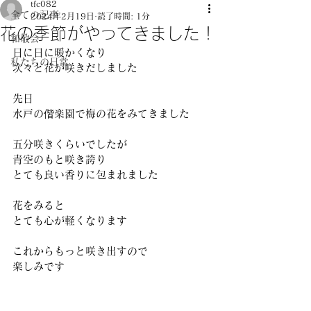
tfc082
全ての記事
2024年2月19日
読了時間: 1分
花の季節がやってきました！
和敬会
日に日に暖かくなり
私たちの日常
次々と花が咲きだしました
先日
水戸の偕楽園で梅の花をみてきました
五分咲きくらいでしたが
青空のもと咲き誇り
とても良い香りに包まれました
花をみると
とても心が軽くなります
これからもっと咲き出すので
楽しみです