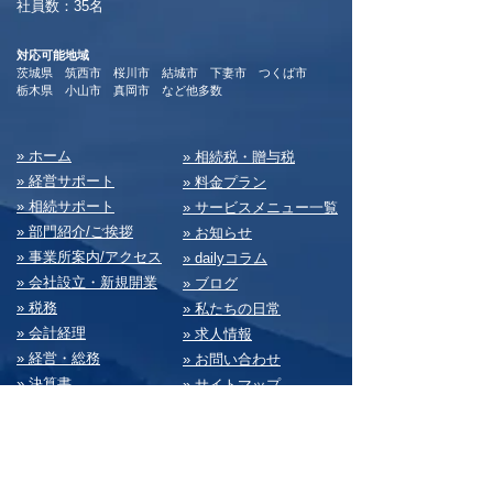
​社員数：35名​
対応可能地域
茨城県 筑西市 桜川市 結城市 下妻市 つくば市
​栃木県 小山市 真岡市 など他多数
​» ホーム
​» 相続税・贈与税
» 経営サポート
» 料⾦プラン
» 相続サポート
» サービスメニュー⼀覧
» 部⾨紹介/ご挨拶
» お知らせ
» 事業所案内/アクセス
» dailyコラム
» 会社設⽴・新規開業
» ブログ
» 税務
» 私たちの⽇常
» 会計経理
» 求⼈情報
» 経営・総務
» お問い合わせ
» 決算書
» サイトマップ