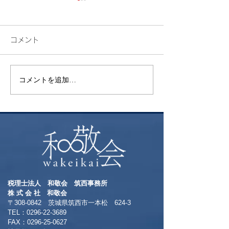
コメント
検索
花火
コメントを追加…
税理士法人 和敬会 筑西事務所
​株 式 会 社 和敬会
〒308-0842 茨城県筑西市一本松 624-3
TEL：0296-22-3689
​FAX：0296-25-0627