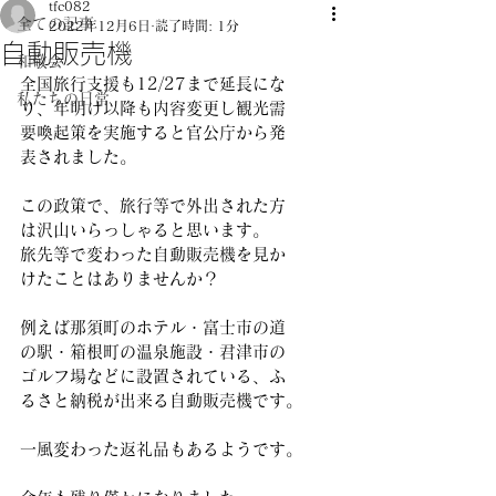
tfc082
全ての記事
2022年12月6日
読了時間: 1分
自動販売機
和敬会
全国旅行支援も12/27まで延長にな
私たちの日常
り、年明け以降も内容変更し観光需
要喚起策を実施すると官公庁から発
表されました。
この政策で、旅行等で外出された方
は沢山いらっしゃると思います。
旅先等で変わった自動販売機を見か
けたことはありませんか？
例えば那須町のホテル・富士市の道
の駅・箱根町の温泉施設・君津市の
ゴルフ場などに設置されている、ふ
るさと納税が出来る自動販売機です。
一風変わった返礼品もあるようです。