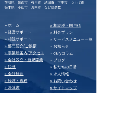
茨城県 筑西市 桜川市 結城市 下妻市 つくば市
​栃木県 小山市 真岡市 など他多数
​» ホーム
​» 相続税・贈与税
» 経営サポート
» 料⾦プラン
» 相続サポート
» サービスメニュー⼀覧
» 部⾨紹介/ご挨拶
» お知らせ
» 事業所案内/アクセス
» dailyコラム
» 会社設⽴・新規開業
» ブログ
» 税務
» 私たちの⽇常
» 会計経理
» 求⼈情報
» 経営・総務
» お問い合わせ
» 決算書
» サイトマップ