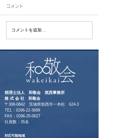
コメント
検索
花火
コメントを追加…
税理士法人 和敬会 筑西事務所
​株 式 会 社 和敬会
〒308-0842 茨城県筑西市一本松 624-3
TEL：0296-22-3689
​FAX：0296-25-0627
​社員数：35名​
対応可能地域