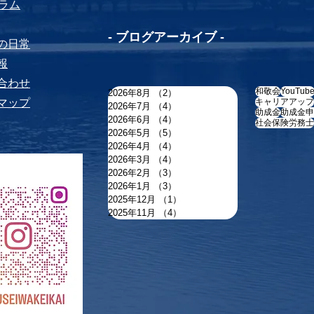
yコラム
-​ ブログアーカイブ -
ちの⽇常
報
い合わせ
和敬会
YouTub
2026年8月
（2）
2件の記事
トマップ
キャリアアップ
2026年7月
（4）
4件の記事
助成金
助成金申
2026年6月
（4）
4件の記事
社会保険労務士
2026年5月
（5）
5件の記事
2026年4月
（4）
4件の記事
2026年3月
（4）
4件の記事
2026年2月
（3）
3件の記事
2026年1月
（3）
3件の記事
2025年12月
（1）
1件の記事
2025年11月
（4）
4件の記事