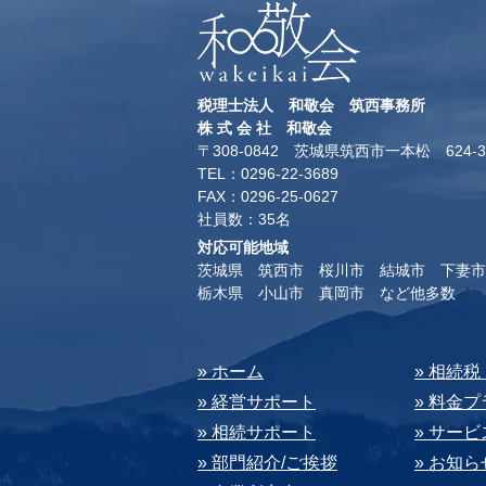
税理士法人 和敬会 筑西事務所
​株 式 会 社 和敬会
〒308-0842 茨城県筑西市一本松 624-3
TEL：0296-22-3689
​FAX：0296-25-0627
​社員数：35名​
対応可能地域
茨城県 筑西市 桜川市 結城市 下妻市
​栃木県 小山市 真岡市 など他多数
​» ホーム
​» 相続
» 経営サポート
» 料⾦
» 相続サポート
» サー
» 部⾨紹介/ご挨拶
» お知ら