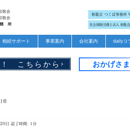
和敬会 つくば事務所 
社会保険労務士法人 和敬会 
相続サポート
事業案内
会社案内
daily
集！ こちらから
おかげさま
日常
月20日
読了時間: 1分