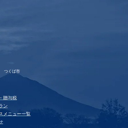
 つくば市
税・贈与税
プラン
ビスメニュー⼀覧
せ