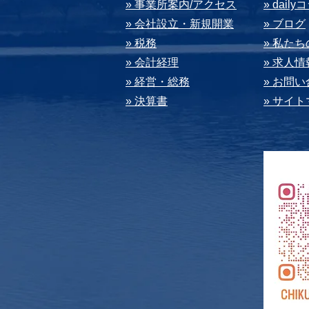
» 事業所案内/アクセス
» dail
» 会社設⽴・新規開業
» ブログ
» 税務
» 私た
» 会計経理
» 求⼈情
» 経営・総務
» お問
» 決算書
» サイ