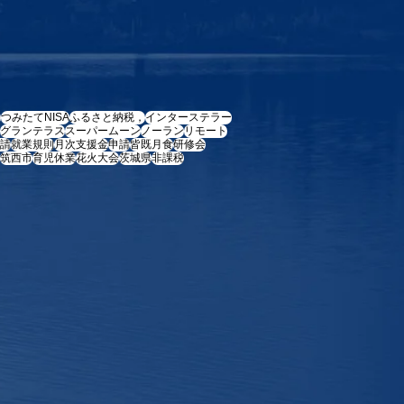
e
つみたてNISA
ふるさと納税，
インターステラー
グランテラス
スーパームーン
ノーラン
リモート
請
就業規則
月次支援金
申請
皆既月食
研修会
筑西市
育児休業
花火大会
茨城県
非課税