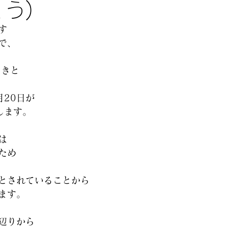
う)
す
で、
ときと
月20日が
します。
は
ため
とされていることから
ます。
辺りから