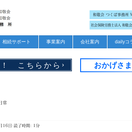
和敬会 つくば事務所 
社会保険労務士法人 和敬会 
相続サポート
事業案内
会社案内
daily
集！ こちらから
おかげさま
日常
月16日
読了時間: 1分