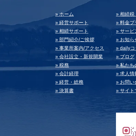
​» ホーム
​» 相続
» 経営サポート
» 料⾦
» 相続サポート
» サー
» 部⾨紹介/ご挨拶
» お知ら
» 事業所案内/アクセス
» dail
» 会社設⽴・新規開業
» ブログ
» 税務
» 私た
» 会計経理
» 求⼈情
» 経営・総務
» お問
» 決算書
» サイ