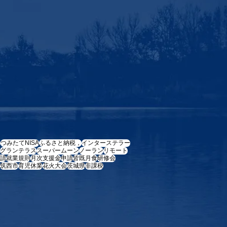
e
つみたてNISA
ふるさと納税，
インターステラー
グランテラス
スーパームーン
ノーラン
リモート
請
就業規則
月次支援金
申請
皆既月食
研修会
筑西市
育児休業
花火大会
茨城県
非課税