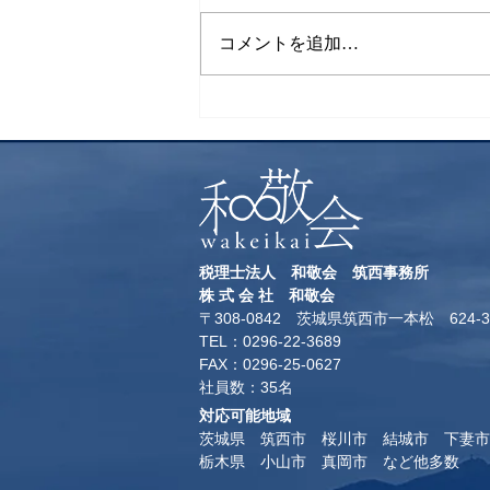
下山飯
コメントを追加…
税理士法人 和敬会 筑西事務所
​株 式 会 社 和敬会
〒308-0842 茨城県筑西市一本松 624-3
TEL：0296-22-3689
​FAX：0296-25-0627
​社員数：35名​
対応可能地域
茨城県 筑西市 桜川市 結城市 下妻市
​栃木県 小山市 真岡市 など他多数