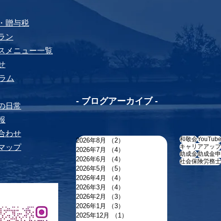
税・贈与税
プラン
ビスメニュー⼀覧
せ
yコラム
-​ ブログアーカイブ -
ちの⽇常
報
い合わせ
和敬会
YouTub
2026年8月
（2）
2件の記事
トマップ
キャリアアップ
2026年7月
（4）
4件の記事
助成金
助成金申
2026年6月
（4）
4件の記事
社会保険労務士
2026年5月
（5）
5件の記事
2026年4月
（4）
4件の記事
2026年3月
（4）
4件の記事
2026年2月
（3）
3件の記事
2026年1月
（3）
3件の記事
2025年12月
（1）
1件の記事