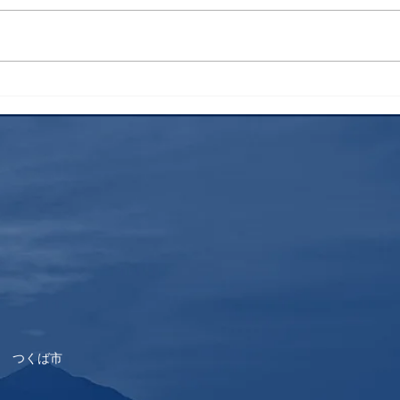
検索
花火
 つくば市