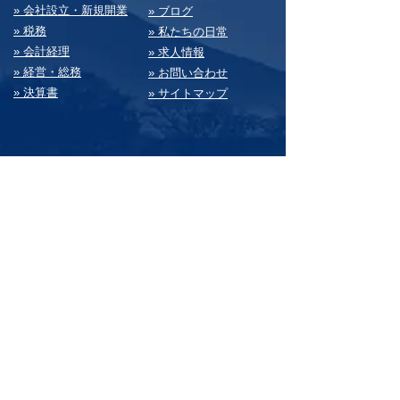
» 会社設⽴・新規開業
» ブログ
» 税務
» 私たちの⽇常
» 会計経理
» 求⼈情報
» 経営・総務
» お問い合わせ
» 決算書
» サイトマップ