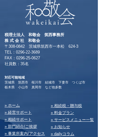
税理士法人 和敬会 筑西事務所
​株 式 会 社 和敬会
〒308-0842 茨城県筑西市一本松 624-3
TEL：0296-22-3689
​FAX：0296-25-0627
​社員数：35名​
対応可能地域
茨城県 筑西市 桜川市 結城市 下妻市 つくば市
​栃木県 小山市 真岡市 など他多数
​» ホーム
​» 相続税・贈与税
» 経営サポート
» 料⾦プラン
» 相続サポート
» サービスメニュー⼀覧
» 部⾨紹介/ご挨拶
» お知らせ
» 事業所案内/アクセス
» dailyコラム