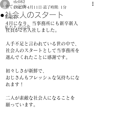
tfc082
全ての記事
2023年4月11日
読了時間: 1分
●社会人のスタート
和敬会
4月になり、当事務所にも新卒新入
私たちの日常
社員が2名入社しました。
人手不足と言われている世の中で、
社会人のスタートとして当事務所を
選んでくれたことに感謝です。
初々しさが新鮮で、
おじさんもフレッシュな気持ちにな
れます！
二人が素敵な社会人になることを
願っています。