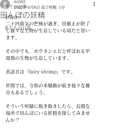
tfc082
全ての記事
2025年6月8日
読了時間: 1分
田んぼの妖精
和敬会
二十四節気の芒種が過ぎ、田植えが終了
私たちの日常
し様々な生物が生息している頃だと思い
ます。
その中でも、ホウネンエビと呼ばれる甲
殻類の生物が生息しています。
英語名は「fairy shrimp」です。
世間では、令和の米騒動が続き様々な雑
音もあるでしょう。
そういう喧騒に飽き飽きしたら、長閑な
場所で田んぼにいる妖精を探してみませ
んか？