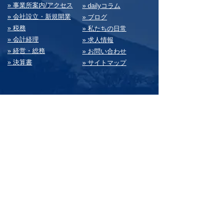
» 事業所案内/アクセス
» dailyコラム
» 会社設⽴・新規開業
» ブログ
» 税務
» 私たちの⽇常
» 会計経理
» 求⼈情報
» 経営・総務
» お問い合わせ
» 決算書
» サイトマップ