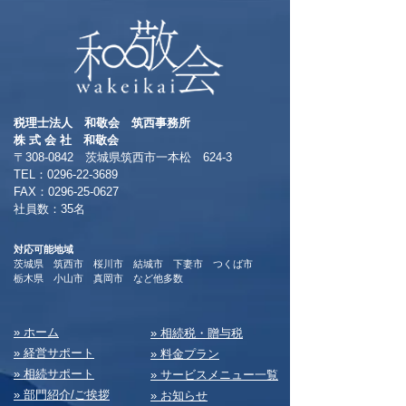
税理士法人 和敬会 筑西事務所
​株 式 会 社 和敬会
〒308-0842 茨城県筑西市一本松 624-3
TEL：0296-22-3689
​FAX：0296-25-0627
​社員数：35名​
対応可能地域
茨城県 筑西市 桜川市 結城市 下妻市 つくば市
​栃木県 小山市 真岡市 など他多数
​» ホーム
​» 相続税・贈与税
» 経営サポート
» 料⾦プラン
» 相続サポート
» サービスメニュー⼀覧
» 部⾨紹介/ご挨拶
» お知らせ