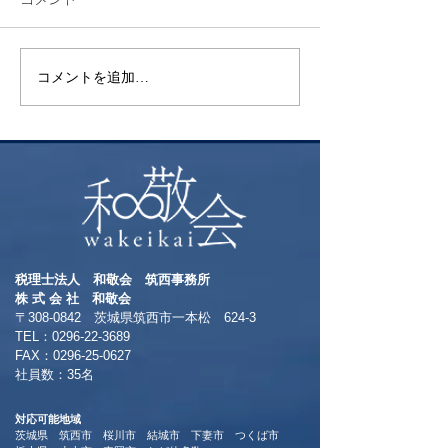
検索
花火
コメントを追加…
税理士法人 和敬会 筑西事務所
​株 式 会 社 和敬会
〒308-0842 茨城県筑西市一本松 624-3
TEL：0296-22-3689
​FAX：0296-25-0627
​社員数：35名​
対応可能地域
茨城県 筑西市 桜川市 結城市 下妻市 つくば市