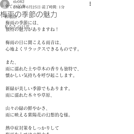
tfc082
全ての記事
2024年6月25日
読了時間: 1分
梅雨の季節の魅力
和敬会
梅雨の季節には、
私たちの日常
独特の魅力がありますね！
梅雨の日に聞こえる雨音は、
心地よくリラックスできるものです。 
また、
雨に濡れた土や草木の香りも独特で、
懐かしい気持ちを呼び起こします。 
新緑が美しい季節でもあります。
雨に濡れた木々や草原、
山々の緑の鮮やかさ、
雨に映える紫陽花の幻想的な様。
熱中症対策をしっかりして