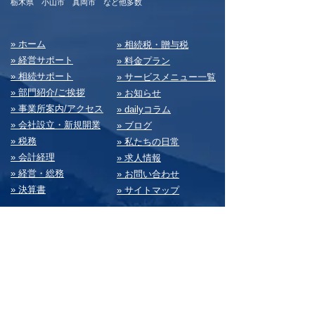
​栃木県 小山市 真岡市 など他多数
​» ホーム
​» 相続税・贈与税
» 経営サポート
» 料⾦プラン
» 相続サポート
» サービスメニュー⼀覧
» 部⾨紹介/ご挨拶
» お知らせ
» 事業所案内/アクセス
» dailyコラム
» 会社設⽴・新規開業
» ブログ
» 税務
» 私たちの⽇常
» 会計経理
» 求⼈情報
» 経営・総務
» お問い合わせ
» 決算書
» サイトマップ