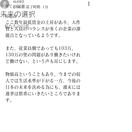
tfc082
全ての記事
2月6日
読了時間: 1分
未来の選択
和敬会
ここ数年最低賃金の上昇があり、人件
私たちの日常
費と人員のバランスが多くの企業の課
題点となっているようです。
また、従業員側であっても103万、
130万の壁の問題があり働きたいけれ
ど働けない、という声も耳にします。
物価高ということもあり、今までの収
入では生活水準が下がる一方、今後の
日本の未来を決める為にも、週末には
選挙は慎重にいきたいところでありま
す。