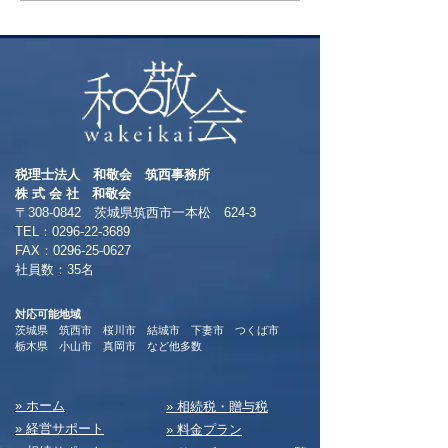
ト富士登山 ～
る方へおすすめ
本一の絶景～
税理士法人 和敬会 筑西事務所
​株 式 会 社 和敬会
〒308-0842 茨城県筑西市一本松 624-3
TEL：0296-22-3689
​FAX：0296-25-0627
​社員数：35名​
対応可能地域
茨城県 筑西市 桜川市 結城市 下妻市 つくば市
​栃木県 小山市 真岡市 など他多数
​» ホーム
​» 相続税・贈与税
» 経営サポート
» 料⾦プラン