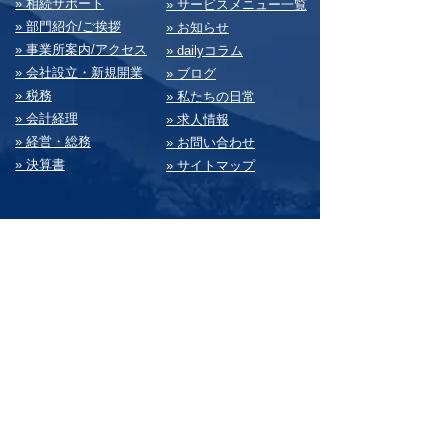
» 相続サポート
» サービスメニュー⼀覧
» 部⾨紹介/ご挨拶
» お知らせ
» 事業所案内/アクセス
» dailyコラム
» 会社設⽴・新規開業
» ブログ
» 税務
» 私たちの⽇常
» 会計経理
» 求⼈情報
» 経営・総務
» お問い合わせ
» 決算書
» サイトマップ