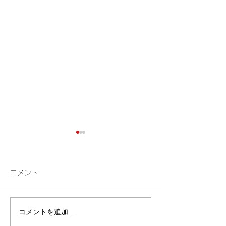
コメント
花火
コメントを追加…
昨年挑戦した御