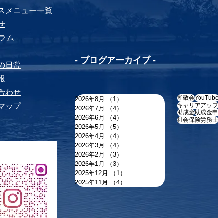
ビスメニュー⼀覧
せ
yコラム
-​ ブログアーカイブ -
ちの⽇常
報
い合わせ
和敬会
YouTub
2026年8月
（1）
1件の記事
トマップ
キャリアアップ
2026年7月
（4）
4件の記事
助成金
助成金申
2026年6月
（4）
4件の記事
社会保険労務士
2026年5月
（5）
5件の記事
2026年4月
（4）
4件の記事
2026年3月
（4）
4件の記事
2026年2月
（3）
3件の記事
2026年1月
（3）
3件の記事
2025年12月
（1）
1件の記事
2025年11月
（4）
4件の記事