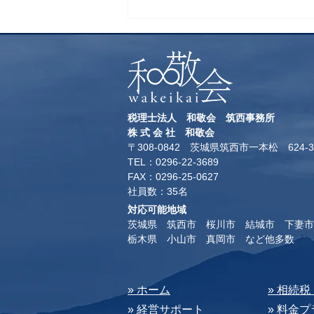
税理士法人 和敬会 筑西事務所
​株 式 会 社 和敬会
〒308-0842 茨城県筑西市一本松 624-3
TEL：0296-22-3689
​FAX：0296-25-0627
​社員数：35名​
対応可能地域
茨城県 筑西市 桜川市 結城市 下妻市
​栃木県 小山市 真岡市 など他多数
​» ホーム
​» 相続
» 経営サポート
» 料⾦