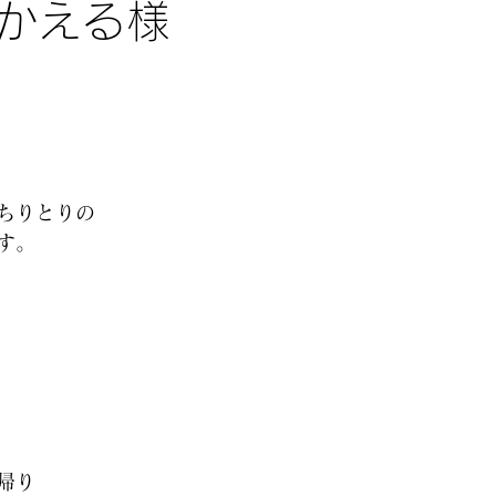
かえる様
 
ちりとりの 
す。 
 
帰り 