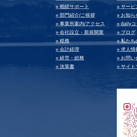
» 相続サポート
» サー
» 部⾨紹介/ご挨拶
» お知ら
» 事業所案内/アクセス
» dail
» 会社設⽴・新規開業
» ブログ
» 税務
» 私た
» 会計経理
» 求⼈情
» 経営・総務
» お問
» 決算書
» サイ