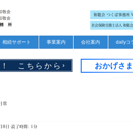
和敬会 つくば事務所 
社会保険労務士法人 和敬会 
相続サポート
事業案内
会社案内
daily
集！ こちらから
おかげさま
日常
0月8日
読了時間: 1分