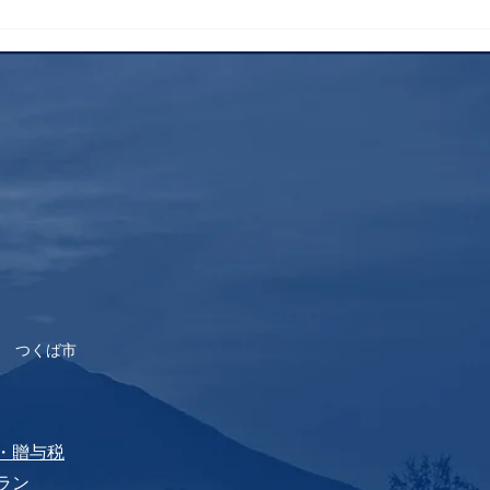
昨年
士登
すす
 つくば市
税・贈与税
プラン