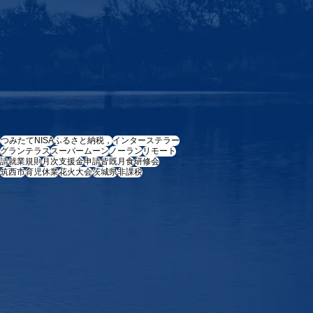
e
つみたてNISA
ふるさと納税，
インターステラー
グランテラス
スーパームーン
ノーラン
リモート
請
就業規則
月次支援金
申請
皆既月食
研修会
筑西市
育児休業
花火大会
茨城県
非課税