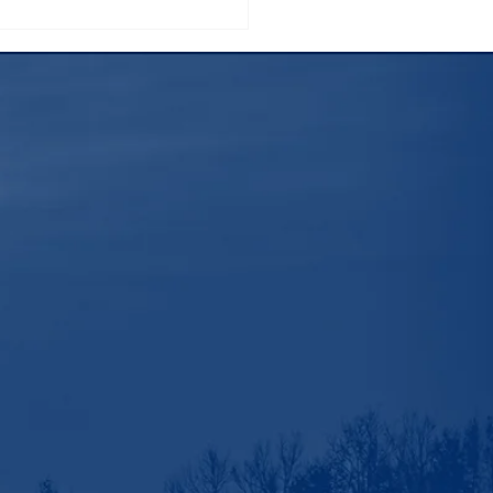
挑戦した御殿場ルート富
山 ～これから登る方へお
めしたい日本一の絶景～