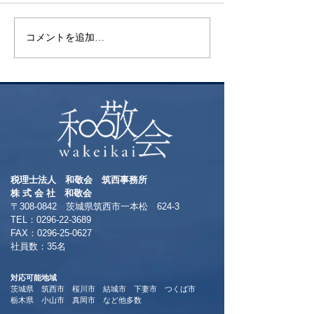
コメントを追加…
税理士法人 和敬会 筑西事務所
​株 式 会 社 和敬会
〒308-0842 茨城県筑西市一本松 624-3
TEL：0296-22-3689
​FAX：0296-25-0627
​社員数：35名​
対応可能地域
茨城県 筑西市 桜川市 結城市 下妻市 つくば市
​栃木県 小山市 真岡市 など他多数