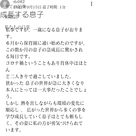
tfc082
全ての記事
2021年9月15日
読了時間: 1分
成長する息子
和敬会
私たちの日常
私事ですが、一歳になる息子がおりま
す。
６月から保育園に通い始めたのですが、
この数か月の息子の急成長に驚かされ
る毎日です。
コロナ禍ということもあり育休中はほと
ん
ど二人きりで過ごしていました。
狭かった 息子の世界が急に大きくなり
本人にとっては一大事だったことでしょ
う。
しかし 熱を出しながらも環境の変化に
順応し 、 広がった世界から多くの事を
学び成長していく息子はとても頼もし
く、その姿に私の方が勇気づけられて
います。