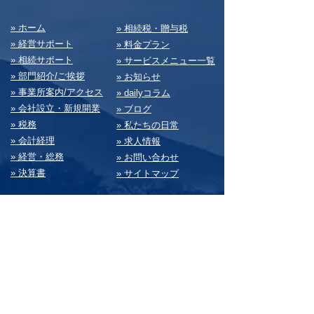
​» ホーム
​» 相続税・贈与税
» 経営サポート
» 料⾦プラン
» 相続サポート
» サービスメニュー⼀覧
» 部⾨紹介/ご挨拶
» お知らせ
» 事業所案内/アクセス
» dailyコラム
» 会社設⽴・新規開業
» ブログ
» 税務
» 私たちの⽇常
» 会計経理
» 求⼈情報
» 経営・総務
» お問い合わせ
» 決算書
» サイトマップ